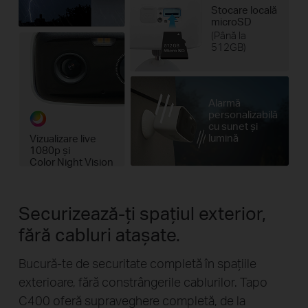
Stocare locală
microSD
(Până la
512GB)
Alarmă
personalizabilă
cu sunet și
lumină
Vizualizare live
1080p și
Color Night Vision
Securizează-ți spațiul exterior,
fără cabluri atașate.
Bucură-te de securitate completă în spațiile
exterioare, fără constrângerile cablurilor. Tapo
C400 oferă supraveghere completă, de la