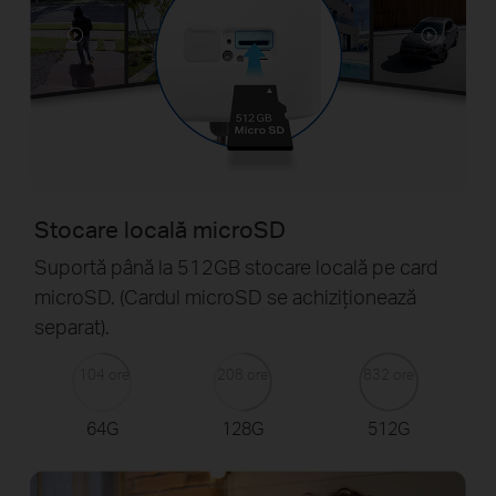
Stocare locală microSD
Suportă până la 512GB stocare locală pe card
microSD. (Cardul microSD se achiziționează
separat).
104 ore
208 ore
832 ore
64G
128G
512G