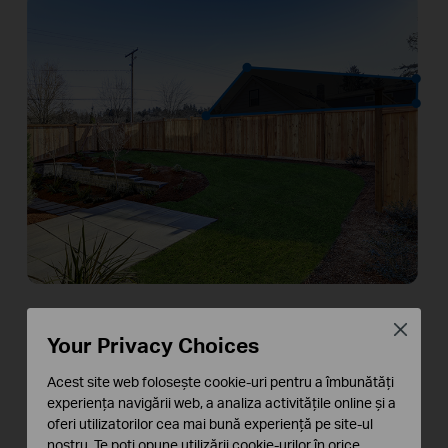
Păstrează confidențialitatea:
Close
Definește zonele ascunse
Your Privacy Choices
Protejează-ți spațiul personal prin crearea de
Acest site web folosește cookie-uri pentru a îmbunătăți
zone de confidențialitate personalizate. Exclude
experiența navigării web, a analiza activitățile online și a
oferi utilizatorilor cea mai bună experiență pe site-ul
zonele sensibile din înregistrări și vizualizări live,
nostru. Te poți opune utilizării cookie-urilor în orice