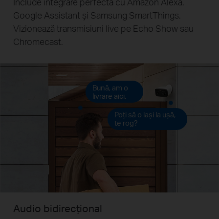
Include integrare perfectă cu Amazon Alexa,
Google Assistant și Samsung SmartThings.
Vizionează transmisiuni live pe Echo Show sau
Chromecast.
Bună, am o
livrare aici.
Poți să o lași la ușă,
te rog?
Audio bidirecțional