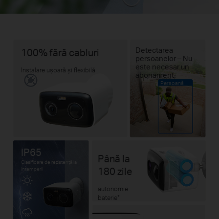
Detectarea
100% fără cabluri
persoanelor – Nu
este necesar un
Instalare ușoară și flexibilă
abonament
Persoană
IP65
Până la
Clasificare de rezistență la
180 zile
intemperii
autonomie
baterie
*