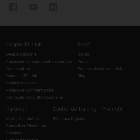
Despre TP-Link
Presă
Despre companie
Noutăţi
Angajamentul nostru pentru securitate
Premii
Contactați-ne
Recomandări de securitate
Cariere la TP-Link
Blog
Politică cookie-uri
Politica de Confidențialitate
Certificate ISO și alte documente
Parteneri
Centrul de Training
Promoții
Master Distributors
Biblioteca Digitală
Specialized Distributors
Resellers