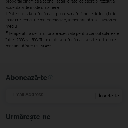
proporția dinamică a scenei, setările ratei de cadre și rezoluția
acceptată de modelul camerei.
†
Puterea reală de încărcare poate varia în funcție de locația de
instalare, condițiile meteorologice, temperatură și alți factori de
mediu
.
#
Temperatura de funcționare adecvată pentru panoul solar este
între -20°C și 45°C. Temperatura de încărcare a bateriei trebuie
menținută între 0°C și 45°C
.
Abonează-te
Email Address
Înscrie-te
Urmărește-ne