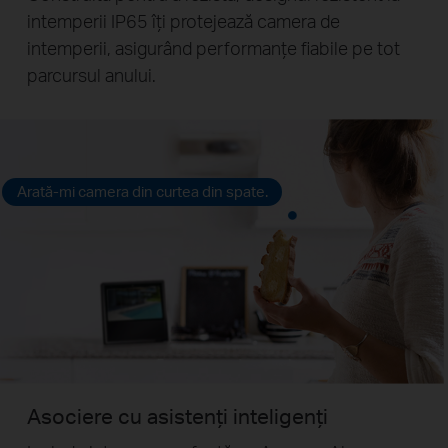
intemperii IP65 îți protejează camera de
intemperii, asigurând performanțe fiabile pe tot
parcursul anului.
Arată-mi camera din curtea din spate.
Asociere cu asistenți inteligenți