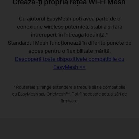
Crează-ți propria rețea Wi-Fi Mesh
Cu ajutorul EasyMesh poți avea parte de o
conexiune wireless puternică, stabilă și fără
întreruperi, în întreaga locuință.
*
Standardul Mesh funcționează în diferite puncte de
acces pentru o flexibilitate mărită.
Descoperă toate dispozitivele compatibile cu
EasyMesh >>
*
Routerele și range extenderele trebuie să fie compatibile
cu
EasyMesh sau
OneMesh™.
Pot fi necesare actualizări de
firmware.