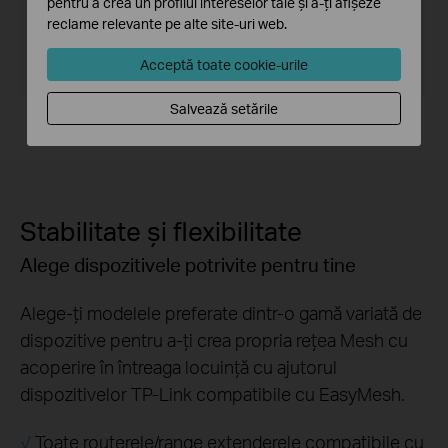
pentru a crea un profilul intereselor tale și a-ți afișeze
reclame relevante pe alte site-uri web.
Acceptă toate cookie-urile
Salvează setările
Stabilitate și flexibilitate
Alege dispozitivele potrivite pentru tine
Alege-ți modelele preferate dintr-o gamă variată de
dispozitive pentru a-ți crea propria rețea Mesh cu
acoperire în întreaga locuință cu ajutorul
dispozitivelor TP-Link compatibile cu EasyMesh.
√
Toate routerele/range extenderele compatibile cu