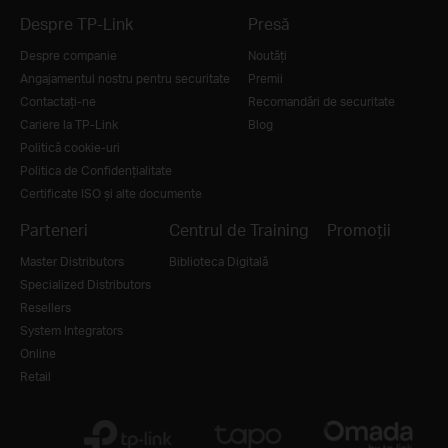
Despre TP-Link
Presă
Despre companie
Noutăţi
Angajamentul nostru pentru securitate
Premii
Contactați-ne
Recomandări de securitate
Cariere la TP-Link
Blog
Politică cookie-uri
Politica de Confidențialitate
Certificate ISO și alte documente
Parteneri
Centrul de Training
Promoții
Master Distributors
Biblioteca Digitală
Specialized Distributors
Resellers
System Integrators
Online
Retail