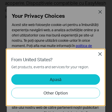
acoperire. Dispozitivele compatibile cu EasyMesh
au același nume Wi-Fi, astfel că rămâi conectat
Close
Your Privacy Choices
indiferent de locul în care te afli în casă.
Acest site web folosește cookie-uri pentru a îmbunătăți
experiența navigării web, a analiza activitățile online și a
Router EasyMesh + Range Extender
oferi utilizatorilor cea mai bună experiență pe site-ul
nostru. Te poți opune utilizării cookie-urilor în orice
moment. Poți afla mai multe informații în
politica de
confidențialitate
.
Close
From United States?
Cookie-uri de bază
Aceste cookie-uri sunt necesare pentru funcționarea
Get products, events and services for your region.
site-ului web și nu pot fi dezactivate în sistemele tale
Apasă
Cookie-uri de analiză și marketing
Cookie-urile de analiză ne permit să analizăm activitățile
Router tradițional cu extender
tale de pe site-ul nostru web a îmbunătăți și ajusta
Other Option
funcționalitatea site-ului.
Cookie-urile de marketing pot fi setate prin intermediul
site-ului nostru web de către partenerii noștri publicitari