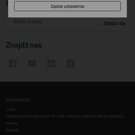
Newsletter
Zapisz ustawienia
Adres e-mail
Zapisz się
Znajdź nas
Informacje
O nas
Oświadczenie o zgodności TP-Link z Ustawą o danych Unii Europejskiej
Kariera
Kontakt