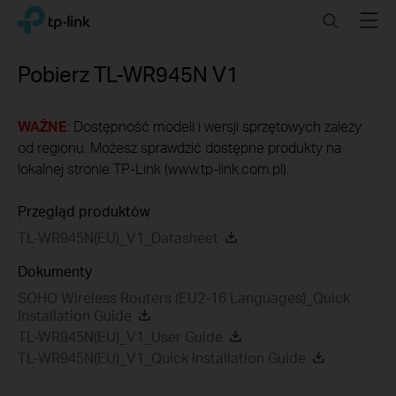
Click
Search
Menu
TP-Link, Reliably Smart
to
skip
the
Pobierz
TL-WR945N
V1
navigation
bar
WAŻNE
: Dostępność modeli i wersji sprzętowych zależy
od regionu. Możesz sprawdzić dostępne produkty na
lokalnej stronie TP-Link (www.tp-link.com.pl).
Przegląd produktów
TL-WR945N(EU)_V1_Datasheet
Dokumenty
SOHO Wireless Routers (EU2-16 Languages)_Quick
Installation Guide
TL-WR945N(EU)_V1_User Guide
TL-WR945N(EU)_V1_Quick Installation Guide