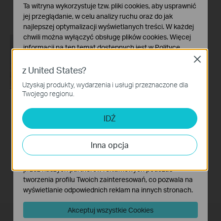
Ta witryna wykorzystuje tzw. pliki cookies, aby usprawnić
Rozwiń więcej
Rozwiń więcej
jej przeglądanie, w celu analizy ruchu oraz do jak
najlepszej optymalizacji wyświetlanych treści. W każdej
chwili można wyłączyć obsługę plików cookies. Więcej
informacji na ten temat dostępnych jest w
Polityce
prywatności
Close
z United States?
Podstawowe Cookies
Uzyskaj produkty, wydarzenia i usługi przeznaczone dla
Te pliki cookies niezbędne są do poprawnego działania
Twojego regionu.
witryny i nie moga zostać wyłączone.
How to turn a router
Cookies dotyczące analizy i marketingu
IDŹ
into an Access
Analiza - Te pliki Cookies są wykorzystywane w celu
Point?
analizy ruchu na naszej stronie, co umożliwia poprawę i
Inna opcja
dostosowanie wyświetlanych treści.
Marketing - Te pliki Cookies mogą być wykorzystywane
przez naszych partnerów reklamowych podczas
tworzenia profilu Twoich zainteresowań, co pozwala na
wyświetlanie odpowiednich reklam na innych stronach.
Akceptuj wszystkie Cookies