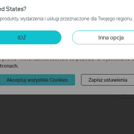
ies
ed States?
niezbędne są do poprawnego działania witryny i nie moga zost
produkty, wydarzenia i usługi przeznaczone dla Twojego regionu.
 analizy i marketingu
 Cookies są wykorzystywane w celu analizy ruchu na naszej str
IDŹ
Inna opcja
wanie wyświetlanych treści.
iki Cookies mogą być wykorzystywane przez naszych partne
 profilu Twoich zainteresowań, co pozwala na wyświetlanie
stronach.
How to Reset Your Tapo Smart Wi-Fi
Quick T
Light Strip
Tapo Ac
Akceptuj wszystkie Cookies
Zapisz ustawienia
Rozwiń 