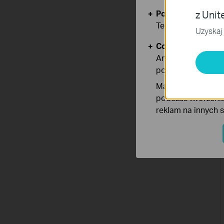
Podstawowe Cook
z Unit
Te pliki cookies 
Uzyskaj 
Cookies dotyczące
Analiza - Te pliki
poprawę i dostoso
Marketing - Te pl
podczas tworzenia
reklam na innych 