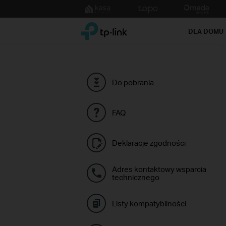
Click
to
TP-Link, Reliably Smart
skip
DLA DOMU
the
navigation
bar
Do pobrania
FAQ
Deklaracje zgodności
Adres kontaktowy wsparcia
technicznego
Listy kompatybilności