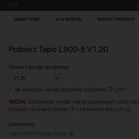
W
SMART HOME
DLA BIZNESU
SERVICE PROVIDER
Pobierz
Tapo L900-5
V1.20
Wybierz wersję sprzętową:
V1.20
>
Jak sprawdzić wersję sprzętową urządzenia TP-Link?
WAŻNE
: Dostępność modeli i wersji sprzętowych zależy od
produkty na lokalnej stronie TP-Link (www.tp-link.com.pl).
Dokumenty
Tapo L900-5 Setup Guide