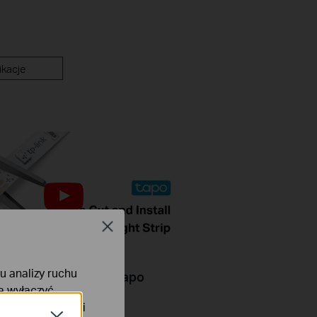
ikacje
Close
lu analizy ruchu
Cut and Install Your Tapo
na wyłączyć
i-Fi Light Strip
tyce prywatności