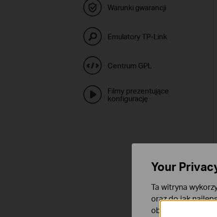
Warunki gwarancji
Emulatory TP-Link
Centrum GPL
Filmy prezentujące
konfigurację
Your Privac
Ta witryna wykorzy
oraz do jak najlep
obsługę plików co