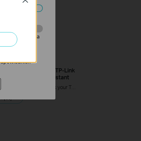
Close
ać wyłączone.
onie, co umożliwia
rów reklamowych
 odpowiednich
ips: How to Link your TP-Link
count to Google Assistant
This video will show you how to link your TP-Link Tapo account to Google Assistant
więcej