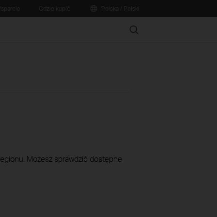
sparcie
Gdzie kupić
Polska / Polski
Search
 regionu. Możesz sprawdzić dostępne