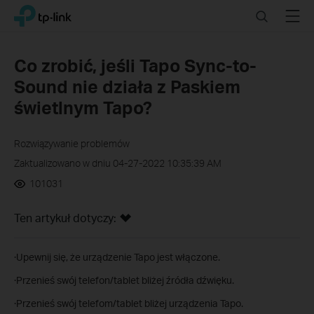
Click
Search
Menu
TP-Link, Reliably Smart
to
skip
the
Co zrobić, jeśli Tapo Sync-to-
navigation
Sound nie działa z Paskiem
bar
świetlnym Tapo?
Rozwiązywanie problemów
Zaktualizowano w dniu 04-27-2022 10:35:39 AM
101031
Ten artykuł dotyczy:
·Upewnij się, że urządzenie Tapo jest włączone.
·Przenieś swój telefon/tablet bliżej źródła dźwięku.
·Przenieś swój telefom/tablet bliżej urządzenia Tapo.