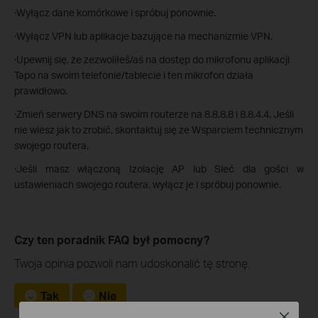
·Wyłącz dane komórkowe i spróbuj ponownie.
·Wyłącz VPN lub aplikacje bazujące na mechanizmie VPN.
·Upewnij się, że zezwoliłeś/aś na dostęp do mikrofonu aplikacji
Tapo na swoim telefonie/tablecie i ten mikrofon działa
prawidłowo.
·Zmień serwery DNS na swoim routerze na 8.8.8.8 i 8.8.4.4. Jeśli
nie wiesz jak to zrobić, skontaktuj się ze Wsparciem technicznym
swojego routera.
·Jeśli masz włączoną Izolację AP lub Sieć dla gości w
ustawieniach swojego routera, wyłącz je i spróbuj ponownie.
Czy ten poradnik FAQ był pomocny?
Twoja opinia pozwoli nam udoskonalić tę stronę.
Tak
Nie
Close