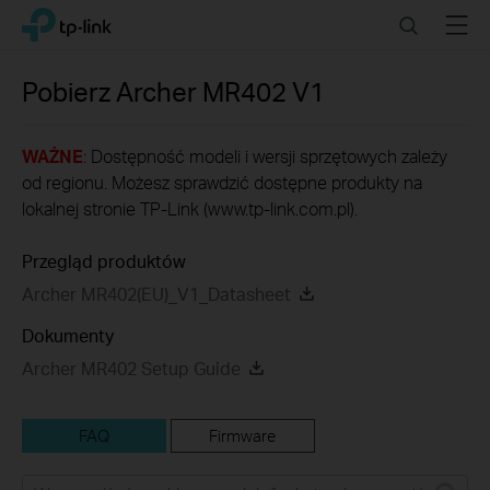
Click
Search
Menu
TP-Link, Reliably Smart
to
skip
the
Pobierz
Archer MR402
V1
navigation
bar
WAŻNE
: Dostępność modeli i wersji sprzętowych zależy
od regionu. Możesz sprawdzić dostępne produkty na
lokalnej stronie TP-Link (www.tp-link.com.pl).
Przegląd produktów
Archer MR402(EU)_V1_Datasheet
Dokumenty
Archer MR402 Setup Guide
FAQ
Firmware