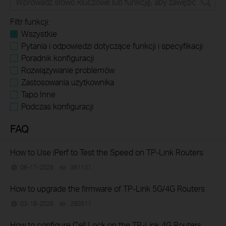
Filtr funkcji:
Wszystkie
Pytania i odpowiedzi dotyczące funkcji i specyfikacji
Poradnik konfiguracji
Rozwiązywanie problemów
Zastosowania użytkownika
Tapo Inne
Podczas konfiguracji
FAQ
How to Use iPerf to Test the Speed on TP-Link Routers
06-17-2026
381131
views
How to upgrade the firmware of TP-Link 5G/4G Routers
03-18-2026
280511
views
How to configure Cell Lock on the TP-Link 4G Routers