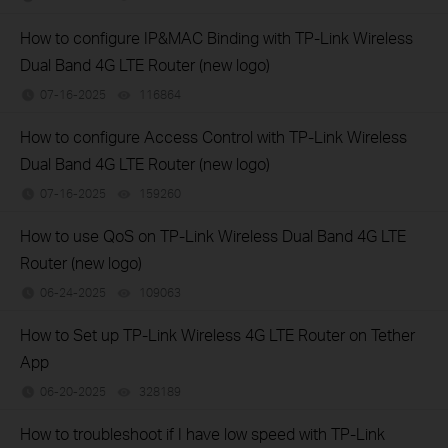
How to configure IP&MAC Binding with TP-Link Wireless
Dual Band 4G LTE Router (new logo)
07-16-2025
116864
views
How to configure Access Control with TP-Link Wireless
Dual Band 4G LTE Router (new logo)
07-16-2025
159260
views
How to use QoS on TP-Link Wireless Dual Band 4G LTE
Router (new logo)
06-24-2025
109063
views
How to Set up TP-Link Wireless 4G LTE Router on Tether
App
06-20-2025
328189
views
How to troubleshoot if I have low speed with TP-Link