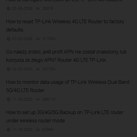
02-26-2026
28375
views
How to reset TP-Link Wireless 4G LTE Router to factory
defaults
01-23-2026
317054
views
Co należy zrobić, jeśli profil APN nie został znaleziony, lub
korzysta ze złego APN? Router 4G LTE TP-Link
02-20-2024
231704
views
How to monitor data usage of TP-Link Wireless Dual Band
5G/4G LTE Router
11-26-2025
386110
views
How to set up 3G/4G/5G Backup on TP-Link LTE router
under wireless router mode
11-18-2025
62999
views