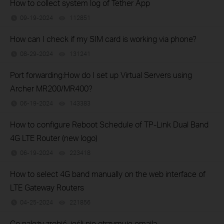
How to collect system log of Tether App
09-19-2024
112851
views
How can I check if my SIM card is working via phone?
08-29-2024
131241
views
Port forwarding:How do I set up Virtual Servers using
Archer MR200/MR400?
06-19-2024
143383
views
How to configure Reboot Schedule of TP-Link Dual Band
4G LTE Router (new logo)
06-19-2024
223418
views
How to select 4G band manually on the web interface of
LTE Gateway Routers
04-25-2024
221856
views
Co należy zrobić, jeśli nie otrzymuje emaila