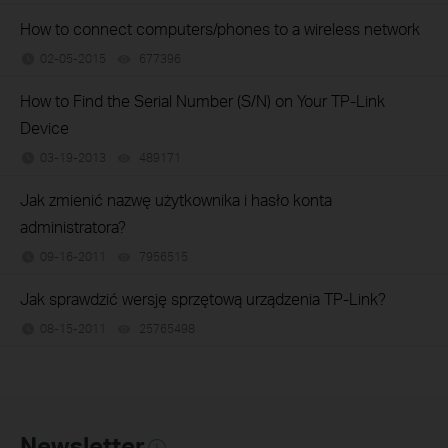
How to connect computers/phones to a wireless network
02-05-2015
677396
views
How to Find the Serial Number (S/N) on Your TP-Link
Device
03-19-2013
489171
views
Jak zmienić nazwę użytkownika i hasło konta
administratora?
09-16-2011
7956515
views
Jak sprawdzić wersję sprzętową urządzenia TP-Link?
08-15-2011
25765498
views
Newsletter