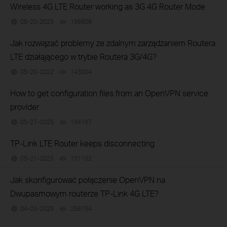
Wireless 4G LTE Router working as 3G 4G Router Mode
06-20-2025
196808
views
Jak rozwiązać problemy ze zdalnym zarządzaniem Routera
LTE działającego w trybie Routera 3G/4G?
05-20-2022
143004
views
How to get configuration files from an OpenVPN service
provider
05-27-2025
154167
views
TP-Link LTE Router keeps disconnecting
05-21-2025
151152
views
Jak skonfigurować połączenie OpenVPN na
Dwupasmowym routerze TP-Link 4G LTE?
04-03-2025
256154
views