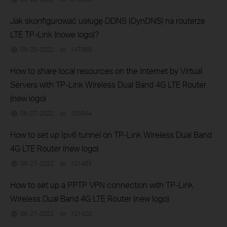
Jak skonfigurować usługę DDNS (DynDNS) na routerze
LTE TP-Link (nowe logo)?
05-20-2022
147966
views
How to share local resources on the Internet by Virtual
Servers with TP-Link Wireless Dual Band 4G LTE Router
(new logo)
06-27-2022
105544
views
How to set up Ipv6 tunnel on TP-Link Wireless Dual Band
4G LTE Router (new logo)
06-27-2022
121463
views
How to set up a PPTP VPN connection with TP-Link
Wireless Dual Band 4G LTE Router (new logo)
06-27-2022
121420
views