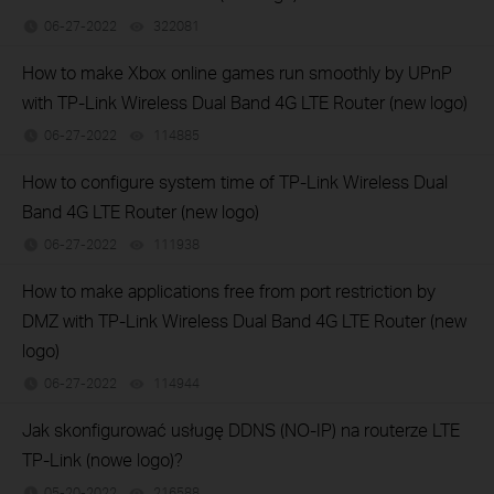
06-27-2022
322081
views
How to make Xbox online games run smoothly by UPnP
with TP-Link Wireless Dual Band 4G LTE Router (new logo)
06-27-2022
114885
views
How to configure system time of TP-Link Wireless Dual
Band 4G LTE Router (new logo)
06-27-2022
111938
views
How to make applications free from port restriction by
DMZ with TP-Link Wireless Dual Band 4G LTE Router (new
logo)
06-27-2022
114944
views
Jak skonfigurować usługę DDNS (NO-IP) na routerze LTE
TP-Link (nowe logo)?
05-20-2022
216588
views