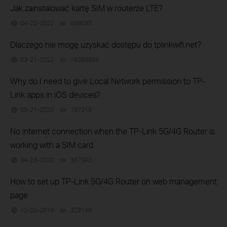
Jak zainstalować kartę SIM w routerze LTE?
04-22-2022
688095
views
Dlaczego nie mogę uzyskać dostępu do tplinkwifi.net?
03-21-2022
16289804
views
Why do I need to give Local Network permission to TP-
Link apps in iOS devices?
09-21-2020
187218
views
No internet connection when the TP-Link 5G/4G Router is
working with a SIM card
04-23-2020
367042
views
How to set up TP-Link 5G/4G Router on web management
page
12-02-2019
329148
views