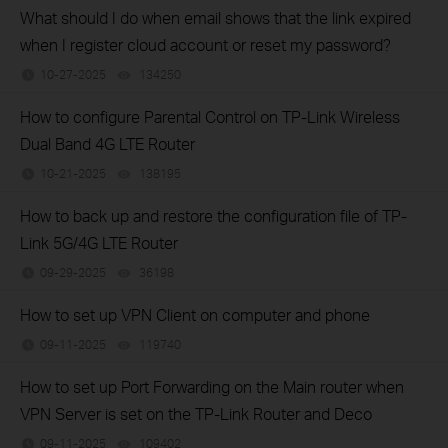
What should I do when email shows that the link expired
when I register cloud account or reset my password?
10-27-2025
134250
views
How to configure Parental Control on TP-Link Wireless
Dual Band 4G LTE Router
10-21-2025
138195
views
How to back up and restore the configuration file of TP-
Link 5G/4G LTE Router
09-29-2025
36198
views
How to set up VPN Client on computer and phone
09-11-2025
119740
views
How to set up Port Forwarding on the Main router when
VPN Server is set on the TP-Link Router and Deco
09-11-2025
109402
views