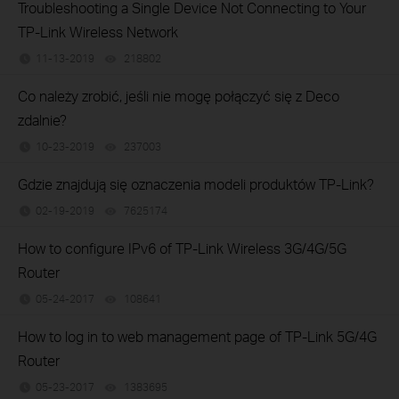
Troubleshooting a Single Device Not Connecting to Your
TP-Link Wireless Network
11-13-2019
218802
views
Co należy zrobić, jeśli nie mogę połączyć się z Deco
zdalnie?
10-23-2019
237003
views
Gdzie znajdują się oznaczenia modeli produktów TP-Link?
02-19-2019
7625174
views
How to configure IPv6 of TP-Link Wireless 3G/4G/5G
Router
05-24-2017
108641
views
How to log in to web management page of TP-Link 5G/4G
Router
05-23-2017
1383695
views