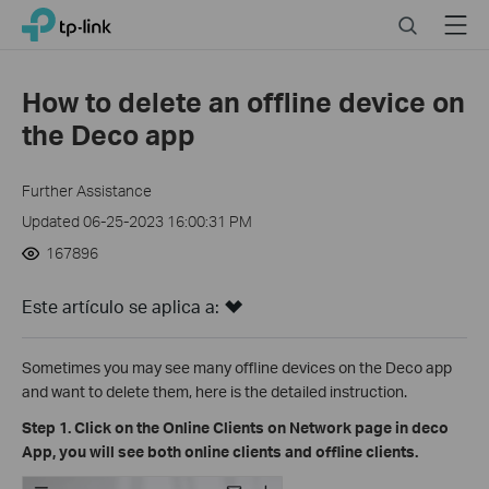
Close
Click
Search
Menu
TP-Link, Reliably Smart
to
skip
the
How to delete an offline device on
navigation
the Deco app
bar
Further Assistance
Updated 06-25-2023 16:00:31 PM
167896
Este artículo se aplica a:
Sometimes you may see many offline devices on the Deco app
and want to delete them, here is the detailed instruction.
Step 1. Click on the Online Clients on Network page in deco
App, you will see both online clients and offline clients.