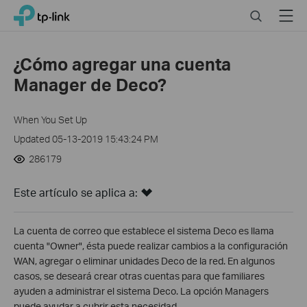
Close
Click
Search
Menu
TP-Link, Reliably Smart
to
skip
the
¿Cómo agregar una cuenta
navigation
Manager de Deco?
bar
When You Set Up
Updated 05-13-2019 15:43:24 PM
286179
Este artículo se aplica a:
La cuenta de correo que establece el sistema Deco es llama
cuenta "Owner", ésta puede realizar cambios a la configuración
WAN, agregar o eliminar unidades Deco de la red. En algunos
casos, se deseará crear otras cuentas para que familiares
ayuden a administrar el sistema Deco. La opción Managers
puede ayudar a cubrir esta necesidad.