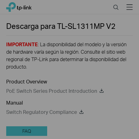
Close
Click
Search
Menu
TP-Link, Reliably Smart
to
skip
the
Descarga para
TL-SL1311MP
V2
navigation
bar
IMPORTANTE
: La disponibilidad del modelo y la versión
de hardware varía según la región. Consulte el sitio web
regional de TP-Link para determinar la disponibilidad del
producto.
Product Overview
PoE Switch Series Product Introduction
Manual
Switch Regulatory Compliance
FAQ