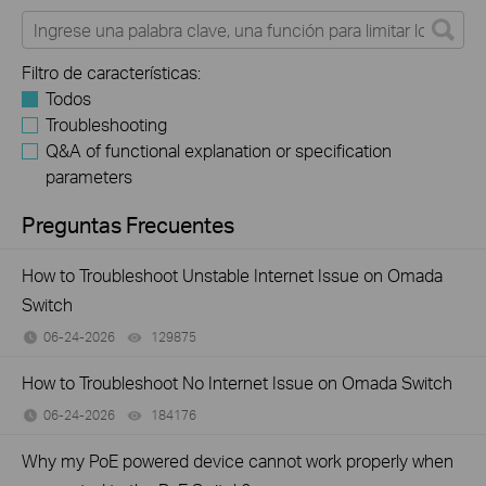
Filtro de características:
Todos
Troubleshooting
Q&A of functional explanation or specification
parameters
Preguntas Frecuentes
How to Troubleshoot Unstable Internet Issue on Omada
Switch
06-24-2026
129875
views
How to Troubleshoot No Internet Issue on Omada Switch
06-24-2026
184176
views
Why my PoE powered device cannot work properly when