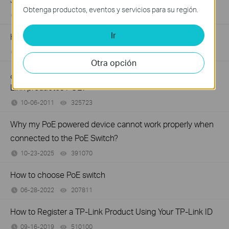
Obtenga productos, eventos y servicios para su región.
06-24-2026
129875
views
Ir
How to Troubleshoot No Internet Issue on Omada Switch
06-24-2026
184176
views
Otra opción
¿Cómo configurar una red POE mediante el uso de TP-
Link productos POE?
10-06-2011
325723
views
Why my PoE powered device cannot work properly when
connected to the PoE Switch?
10-23-2025
391070
views
How to choose PoE switch
06-28-2022
207811
views
How to Register a TP-Link Product Using Your TP-Link ID
09-16-2019
510100
views