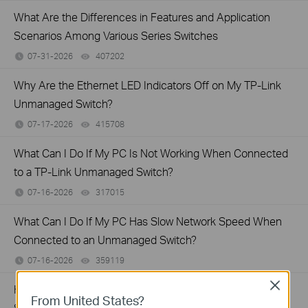
What Are the Differences in Features and Application
Scenarios Among Various Series Switches
07-31-2026
407202
views
Why Are the Ethernet LED Indicators Off on My TP-Link
Unmanaged Switch?
07-17-2026
415708
views
What Can I Do If My PC Is Not Working When Connected
to a TP-Link Unmanaged Switch?
07-16-2026
317015
views
What Can I Do If My PC Has Slow Network Speed When
Connected to an Unmanaged Switch?
07-16-2026
359119
views
Close
How to Troubleshoot Unstable Internet Issue on Omada
From United States?
Switch