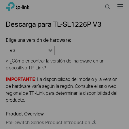
Close
Click
Search
Menu
TP-Link, Reliably Smart
to
skip
the
Descarga para
TL-SL1226P
V3
navigation
bar
Elige una versión de hardware:
V3
>
¿Cómo encontrar la versión del hardware en un
dispositivo TP-Link?
IMPORTANTE
: La disponibilidad del modelo y la versión
de hardware varía según la región. Consulte el sitio web
regional de TP-Link para determinar la disponibilidad del
producto.
Product Overview
PoE Switch Series Product Introduction