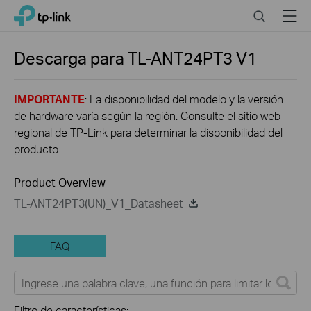
Close
Click
Search
Menu
TP-Link, Reliably Smart
to
skip
the
Descarga para
TL-ANT24PT3
V1
navigation
bar
IMPORTANTE
: La disponibilidad del modelo y la versión
de hardware varía según la región. Consulte el sitio web
regional de TP-Link para determinar la disponibilidad del
producto.
Product Overview
TL-ANT24PT3(UN)_V1_Datasheet
FAQ
Filtro de características: