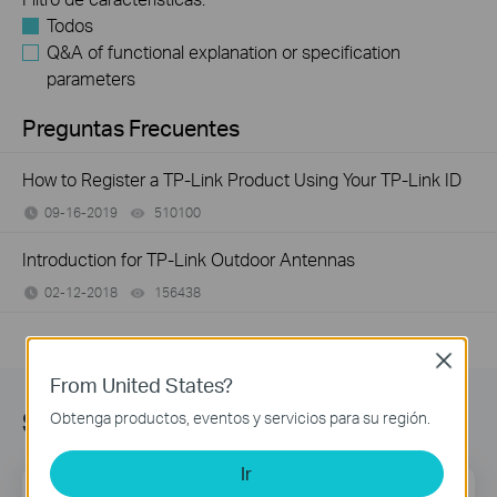
Todos
Q&A of functional explanation or specification
parameters
Preguntas Frecuentes
How to Register a TP-Link Product Using Your TP-Link ID
09-16-2019
510100
views
Introduction for TP-Link Outdoor Antennas
02-12-2018
156438
views
Close
From United States?
Suscripción
Obtenga productos, eventos y servicios para su región.
Ir
Dirección de correo
Regístrate