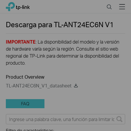
Close
Click
Search
Menu
TP-Link, Reliably Smart
to
skip
the
Descarga para
TL-ANT24EC6N
V1
navigation
bar
IMPORTANTE
: La disponibilidad del modelo y la versión
de hardware varía según la región. Consulte el sitio web
regional de TP-Link para determinar la disponibilidad del
producto.
Product Overview
TL-ANT24EC6N_V1_datasheet
FAQ
Filtro de características: