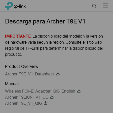
Close
Click
Search
Menu
TP-Link, Reliably Smart
to
skip
the
Descarga para
Archer T9E
V1
navigation
bar
IMPORTANTE
: La disponibilidad del modelo y la versión
de hardware varía según la región. Consulte el sitio web
regional de TP-Link para determinar la disponibilidad del
producto.
Product Overview
Archer T9E_V1_Datasheet
Manual
Wireless PCI(-E) Adapter_QIG_English
Archer T9E(UN)_V1_UG
Archer T9E_V1_QIG