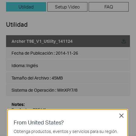
Utilidad
Setup Video
FAQ
Utilidad
Archer T9E_V1_Utility_141124
Fecha de Publicación :
2014-11-26
Idioma:
Inglés
Tamaño del Archivo :
45MB
Sistema de Operación : WinXP/7/8
Notes:
For Archer T9E V1
Close
From United States?
Obtenga productos, eventos y servicios para su región.