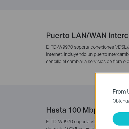
Puerto LAN/WAN Interca
El TD-W9970 soporta conexiones VDSL/ADS
Internet. Incluyendo un puerto intercamb
sencillo el cambiar a servicios de fibra o
From U
Obtenga 
Hasta 100 Mbps de vel
El TD-W9970 soporta VDSL2 y compatibil
de hasta 100Mbps. Está diseñado para sopo