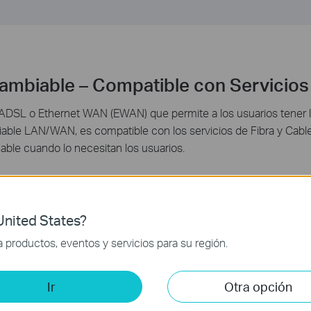
mbiable – Compatible con Servicios 
L o Ethernet WAN (EWAN) que permite a los usuarios tener la f
iable LAN/WAN, es compatible con los servicios de Fibra y Cable
 cable cuando lo necesitan los usuarios.
nited States?
productos, eventos y servicios para su región.
ocidad de ancho de banda
Ir
Otra opción
idad con los estándares ADSL2+/ADSL2/ADSL anteriores, inclu
rtar el amplio despliegue de servicios triple play como voz, vídeo