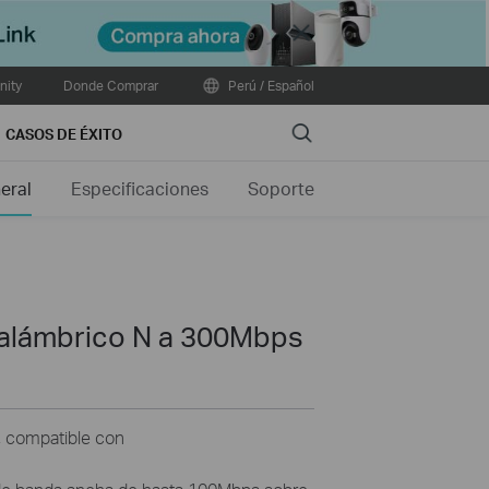
Close
ity
Donde Comprar
Perú / Español
Search
CASOS DE ÉXITO
eral
Especificaciones
Soporte
alámbrico N a 300Mbps
 compatible con