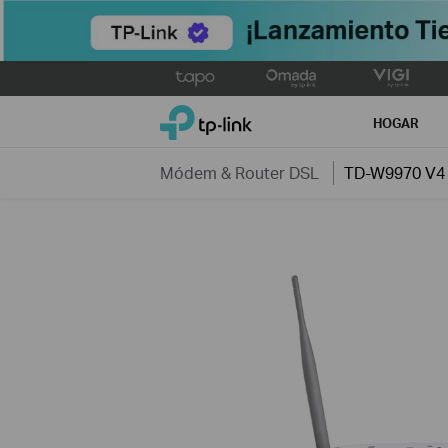
Click
to
TP-Link, Reliably Smart
skip
HOGAR
the
navigation
Módem & Router DSL
TD-W9970 V4
bar