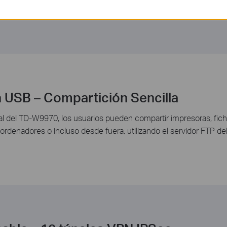
 USB – Compartición Sencilla
nal del TD-W9970, los usuarios pueden compartir impresoras, fich
s ordenadores o incluso desde fuera, utilizando el servidor FTP 