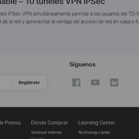
able – 10 túneles VPN IPSec
les IPSec VPN simultáneamente permite a los usuarios del TD-W9
dad de la red y aprovechar la ventaja del acceso de red en casa o
Síguenos
Regístrate
e Prensa
Dónde Comprar
Learning Center
Venta por Internet
Technology Library