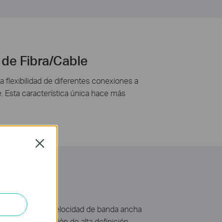
de Fibra/Cable
lexibilidad de diferentes conexiones a
. Esta característica única hace más
Close
yendo una alta velocidad de banda ancha
, datos, televisión de alta definición