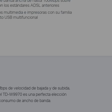
de banda ancha de hasta 100Mbps sobre
on los estándares ADSL anteriores
os multimedia e impresoras con su familia
rto USB multifuncional
bps de velocidad de bajada y de subida,
 el TD-W9970 es una perfecta elección
en consumo de ancho de banda.