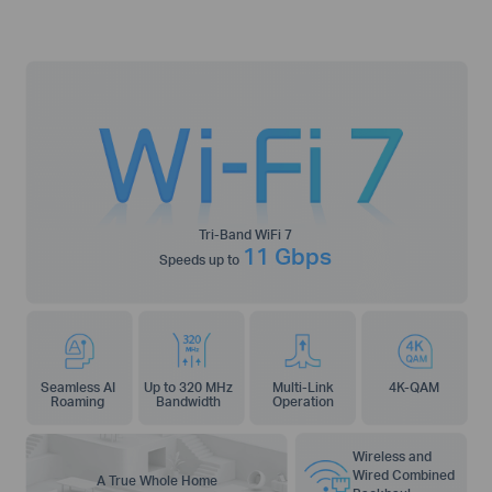
Tri-Band WiFi 7
11 Gbps
Speeds up to
Seamless AI
Up to 320 MHz
Multi-Link
4K-QAM
Roaming
Bandwidth
Operation
Wireless and
Wired Combined
A True Whole Home