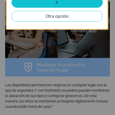
Ir
Otra opción
Devices
KidShield App
Security App
Mantener la protección
fuera del hogar
Los dispositivos permanecen seguros en cualquier lugar con la
app de seguridad. Y con KidShield, los padres pueden monitorear
la ubicación de sus hijos y configurar geocercas. De esta
manera, los niños se mantienen protegidos digitalmente incluso
cuando están fuera de casa.
*