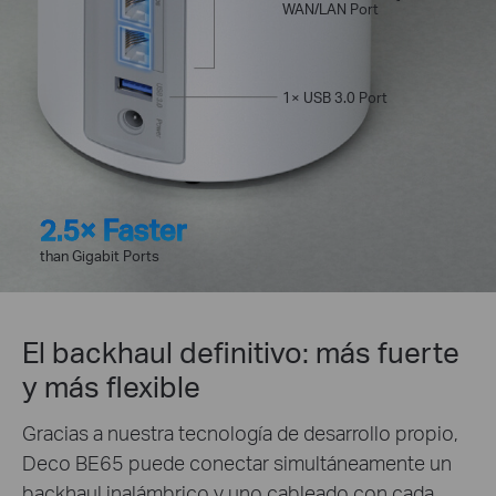
WAN/LAN Port
1× USB 3.0 Port
2.5× Faster
than Gigabit Ports
El backhaul definitivo: más fuerte
y más flexible
Gracias a nuestra tecnología de desarrollo propio,
Deco BE65 puede conectar simultáneamente un
backhaul inalámbrico y uno cableado con cada