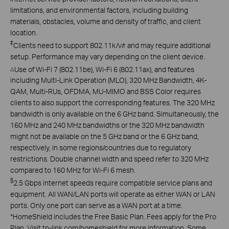
limitations, and environmental factors, including building
materials, obstacles, volume and density of traffic, and client
location.
‡
Clients need to support 802.11k/v/r and may require additional
setup. Performance may vary depending on the client device.
Use of Wi-Fi 7 (802.11be), Wi-Fi 6 (802.11ax), and features
△
including Multi-Link Operation (MLO), 320 MHz Bandwidth, 4K-
QAM, Multi-RUs, OFDMA, MU-MIMO and BSS Color requires
clients to also support the corresponding features. The 320 MHz
bandwidth is only available on the 6 GHz band. Simultaneously, the
160 MHz and 240 MHz bandwidths or the 320 MHz bandwidth
might not be available on the 5 GHz band or the 6 GHz band,
respectively, in some regions/countries due to regulatory
restrictions. Double channel width and speed refer to 320 MHz
compared to 160 MHz for Wi-Fi 6 mesh.
§
2.5 Gbps internet speeds require compatible service plans and
equipment. All WAN/LAN ports will operate as either WAN or LAN
ports. Only one port can serve as a WAN port at a time.
*
HomeShield includes the Free Basic Plan. Fees apply for the Pro
Plan. Visit tp-link.com/homeshield for more information. Some