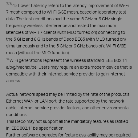
※
※
4× Lower Latency refers to the latency improvement of Wi-Fi
7 mesh compared to Wi-Fi 6/6E mesh, based on laboratory test
data. The test conditions had the same 5 GHz or 6 GHz single-
frequency wireless interference and tested the maximum
latencies of Wi-Fi 7 clients (with MLO turned on) connecting to
the 5 GHz and 6 GHz bands of Deco BE65 (with MLO turned on)
simultaneously and to the 5 GHz or 6 GHz bands of a Wi-Fi 6/6E
mesh (without the MLO function).
☆
WiFi generations represent the wireless standard IEEE 802.11
a/b/g/n/ac/ax/be. Users may require an extra modem device that is
compatible with their internet service provider to gain internet
access.
Actual network speed may be limited by the rate of the product's
Ethernet WAN or LAN port, the rate supported by the network
cable, internet service provider factors, and other environmental
conditions.
This Deco may not support all the mandatory features as ratified
in IEEE 802.11be specification.
Further software upgrades for feature availability may be required.