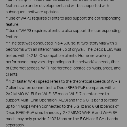
features are under development and will be supported with
subsequent software updates.
**
Use of WAP3 requires clients to also support the corresponding
feature.
**
Use of WAP3 requires clients to also support the corresponding
feature.
***
The test was conducted in a 4,600 sq. ft. two-story villa with 5
bedrooms with an interior made up of drywall. The Deco BE65 was
tested with 2×2 MLO-compatible clients. Home networking
performance may vary, depending on the network's speeds, fiber
or Ethernet access, WiFi interference, obstacles, walls, areas, and
clients.
※
4.2× faster Wi-Fi speed refers to the theoretical speeds of Wi-Fi
7 clients when connected to Deco BE65-PoE compared with a
2×2 MIMO Wi-Fi 6 or Wi-Fi 6E mesh. Wi-Fi 7 clients need to
support Multi-Link Operation (MLO) and the 6 GHz band to reach
up to 11 Gbps when connected to the 5 GHz and 6 GHz bands of
Deco BE65-PoE simultaneously. 2×2 MIMO Wi-Fi 6 and Wi-Fi 6E
mesh may only provide 2402 Mbps on the 5 GHz or 6 GHz bands
separately.