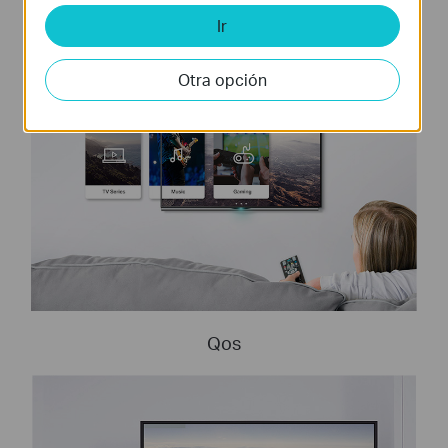
de red especialmente en las ciertas aplicaciones
Ir
como el IPTV.
Otra opción
Qos