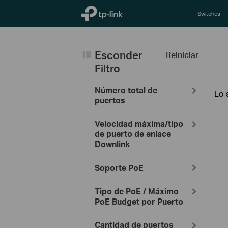
TP-Link, Reliably Smart
Switches
Esconder
Reiniciar
Filtro
Número total de
Lo 
puertos
Velocidad máxima/tipo
de puerto de enlace
Downlink
Soporte PoE
Tipo de PoE / Máximo
PoE Budget por Puerto
Cantidad de puertos