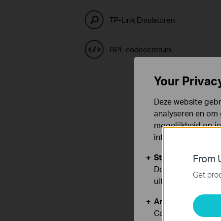
TP-Link Emulatoren
GPL-codecentrum
Your Privac
Deze website gebru
analyseren en om 
mogelijkheid op i
informatie.
Standaard Cooki
From U
Deze cookies zijn
Get prod
uitgeschakeld.
Analyse en Marke
Cookies voor anal