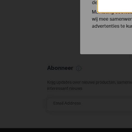
de functionaliteit
Marketing cookies
wij mee samenwerk
advertenties te k
Abonneer
Krijg updates over nieuwe producten, samen
interessant nieuws
Email Address