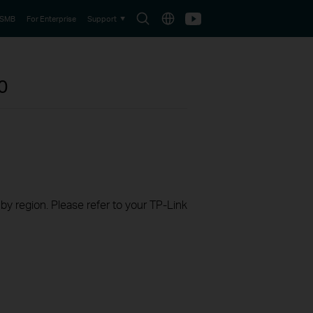
Search
Choose
Youtube
 SMB
For Enterprise
Support
icon
location
0
 by region. Please refer to your TP-Link