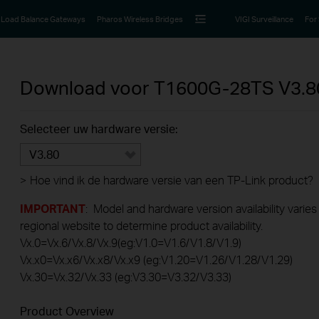
Load Balance Gateways
Pharos Wireless Bridges
VIGI Surveillance
For
Download voor
T1600G-28TS
V3.8
Selecteer uw hardware versie:
V3.80
>
Hoe vind ik de hardware versie van een TP-Link product?
IMPORTANT
: Model and hardware version availability varies
regional website to determine product availability.
Vx.0=Vx.6/Vx.8/Vx.9(eg:V1.0=V1.6/V1.8/V1.9)
Vx.x0=Vx.x6/Vx.x8/Vx.x9 (eg:V1.20=V1.26/V1.28/V1.29)
Vx.30=Vx.32/Vx.33 (eg:V3.30=V3.32/V3.33)
Product Overview