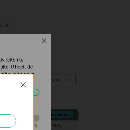
de
Close
de
viteiten te
ite. U heeft de
laring
voor meer
 Documents
Firmware
Close
 worden
Download
te te volgen en zo
Bestandsgrootte:
5.5MB