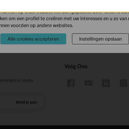
 van de website aan te passen en te verbeteren.
Besturingssysteem: Win2000/XP/2003/Vista/7/8/8.1/10
 kunnen op onze website worden geplaatst door externe ad
en om een profiel te creëren met uw interesses en u zo van 
unnen voorzien op andere websites.
Alle cookies accepteren
Instellingen opslaan
Volg Ons
werkingen en ander
Meld je aan