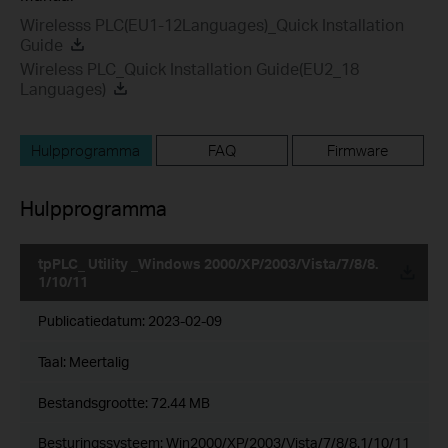
Wirelesss PLC(EU1-12Languages)_Quick Installation
Guide
Wireless PLC_Quick Installation Guide(EU2_18
Languages)
Hulpprogramma
FAQ
Firmware
Hulpprogramma
tpPLC_ Utility _Windows 2000/XP/2003/Vista/7/8/8.
1/10/11
Publicatiedatum:
2023-02-09
Taal:
Meertalig
Bestandsgrootte:
72.44 MB
Besturingssysteem: Win2000/XP/2003/Vista/7/8/8.1/10/11