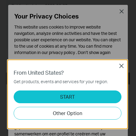
Publicatiedatum:
2022-06-27
Close
Your Privacy Choices
Taal:
Meertalig
This website uses cookies to improve website
Bestandsgrootte:
72.37 MB
navigation, analyze online activities and have the best
possible user experience on our website. You can object
Besturingssysteem: Windows 7/8/8.1/10/11
to the use of cookies at any time. You can find more
information in our
privacy policy
.
Don’t show again
Modification and bug fixes:
Compatible with the new G.hn PLC models
Standaard Cookies
Close
Deze cookies zijn noodzakelijk voor de werking van de
From United States?
website en kunnen niet worden uitgeschakeld.
tpPLC_ Utility _Windows 7/8/8.1/10/11
Get products, events and services for your region.
Analyse en Marketing Cookies
Publicatiedatum:
2021-12-29
Cookies voor analyse geven ons de mogelijkheid uw
START
activiteiten op onze website te volgen en zo de
Taal:
Engels
functionaliteit van de website aan te passen en te
Other Option
verbeteren.
Bestandsgrootte:
72.20 MB
Marketing cookies kunnen op onze website worden
Besturingssysteem: Windows 7/8/8.1/10/11
geplaatst door externe adverteerders waar wij mee
samenwerken om een profiel te creëren met uw