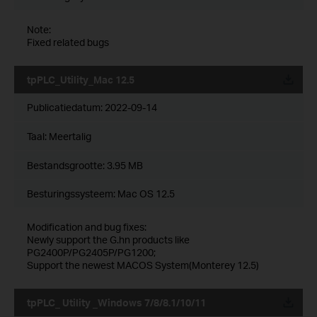
Note:
Fixed related bugs
tpPLC_Utility_Mac 12.5
Publicatiedatum:
2022-09-14
Taal:
Meertalig
Bestandsgrootte:
3.95 MB
Besturingssysteem: Mac OS 12.5
Modification and bug fixes:
Newly support the G.hn products like
PG2400P/PG2405P/PG1200;
Support the newest MACOS System(Monterey 12.5)
tpPLC_ Utility _Windows 7/8/8.1/10/11