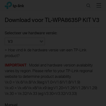
Click
Search
Menu
TP-Link, Reliably Smart
to
skip
the
Download voor
TL-WPA8635P KIT
V3
navigation
bar
Selecteer uw hardware versie:
V3
>
Hoe vind ik de hardware versie van een TP-Link
product?
IMPORTANT
: Model and hardware version availability
varies by region. Please refer to your TP-Link regional
website to determine product availability.
Vx.0 = Vx.6/Vx.8/Vx.9(eg:V1.0=V1.6/V1.8/V1.9)
Vx.x0 = Vx.x6/Vx.x8/Vx.x9 (eg:V1.20=V1.26/V1.28/V1.29)
Vx.30 = Vx.32/Vx.33 (eg:V3.30=V3.32/V3.33)
Manual