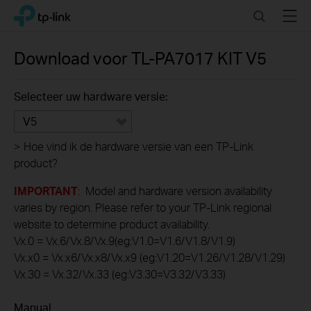
Click
Search
Menu
TP-Link, Reliably Smart
to
skip
the
Download voor
TL-PA7017 KIT
V5
navigation
bar
Selecteer uw hardware versie:
V5
>
Hoe vind ik de hardware versie van een TP-Link
product?
IMPORTANT
: Model and hardware version availability
varies by region. Please refer to your TP-Link regional
website to determine product availability.
Vx.0 = Vx.6/Vx.8/Vx.9(eg:V1.0=V1.6/V1.8/V1.9)
Vx.x0 = Vx.x6/Vx.x8/Vx.x9 (eg:V1.20=V1.26/V1.28/V1.29)
Vx.30 = Vx.32/Vx.33 (eg:V3.30=V3.32/V3.33)
Manual