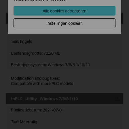
Compatible with the new G.hn PLC models
Alle cookies accepteren
tpPLC_ Utility _Windows 7/8/8.1/10/11
Instellingen opslaan
Publicatiedatum:
2021-12-29
Taal:
Engels
Bestandsgrootte:
72.20 MB
Besturingssysteem: Windows 7/8/8.1/10/11
Modification and bug fixes:
Compatible with more PLC models
tpPLC_ Utility _Windows 7/8/8.1/10
Publicatiedatum:
2021-07-01
Taal:
Meertalig