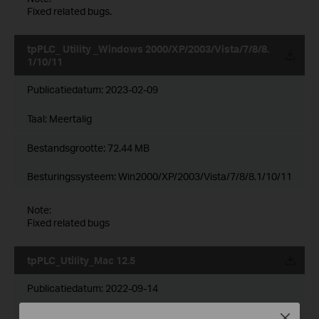
Fixed related bugs.
tpPLC_ Utility _Windows 2000/XP/2003/Vista/7/8/8.
1/10/11
Publicatiedatum:
2023-02-09
Taal:
Meertalig
Bestandsgrootte:
72.44 MB
Besturingssysteem: Win2000/XP/2003/Vista/7/8/8.1/10/11
Note:
Fixed related bugs
tpPLC_Utility_Mac 12.5
Publicatiedatum:
2022-09-14
Taal:
Meertalig
Close