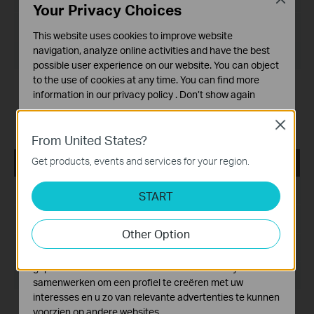
Your Privacy Choices
Bestandsgrootte:
3.95 MB
This website uses cookies to improve website
navigation, analyze online activities and have the best
Besturingssysteem: Mac OS 12.5
possible user experience on our website. You can object
to the use of cookies at any time. You can find more
Modification and bug fixes:
information in our
privacy policy
.
Don’t show again
Newly support the G.hn products like
PG2400P/PG2405P/PG1200;
Standaard Cookies
Close
Support the newest MACOS System(Monterey 12.5)
Deze cookies zijn noodzakelijk voor de werking van de
From United States?
website en kunnen niet worden uitgeschakeld.
Get products, events and services for your region.
tpPLC_ Utility _Windows 7/8/8.1/10/11
Analyse en Marketing Cookies
Cookies voor analyse geven ons de mogelijkheid uw
Publicatiedatum:
2022-06-27
START
activiteiten op onze website te volgen en zo de
functionaliteit van de website aan te passen en te
Taal:
Meertalig
Other Option
verbeteren.
Bestandsgrootte:
72.37 MB
Marketing cookies kunnen op onze website worden
geplaatst door externe adverteerders waar wij mee
Besturingssysteem: Windows 7/8/8.1/10/11
samenwerken om een profiel te creëren met uw
interesses en u zo van relevante advertenties te kunnen
Modification and bug fixes:
voorzien op andere websites.