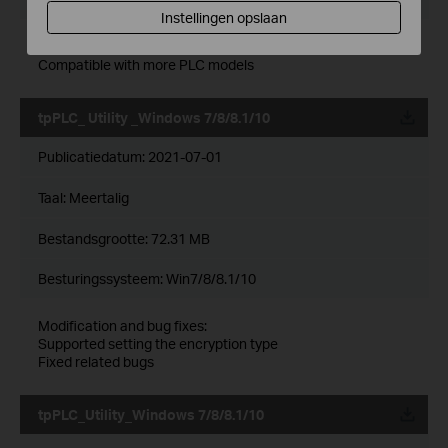
Instellingen opslaan
Modification and bug fixes:
Compatible with more PLC models
tpPLC_ Utility _Windows 7/8/8.1/10
Publicatiedatum:
2021-07-01
Taal:
Meertalig
Bestandsgrootte:
72.31 MB
Besturingssysteem: Win7/8/8.1/10
Modification and bug fixes:
Supported setting the encryption type
Fixed related bugs
tpPLC_Utility_Windows 7/8/8.1/10