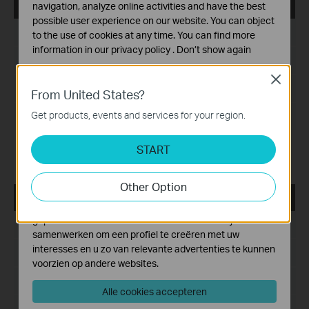
tpPLC_ Utility _Windows 7/8/8.1/10/11
navigation, analyze online activities and have the best
possible user experience on our website. You can object
Publicatiedatum:
2022-06-27
to the use of cookies at any time. You can find more
information in our
privacy policy
.
Don’t show again
Taal:
Meertalig
Standaard Cookies
Close
Bestandsgrootte:
Deze cookies zijn noodzakelijk voor de werking van de
72.37 MB
From United States?
website en kunnen niet worden uitgeschakeld.
Get products, events and services for your region.
Besturingssysteem: Windows 7/8/8.1/10/11
Analyse en Marketing Cookies
Cookies voor analyse geven ons de mogelijkheid uw
START
Modification and bug fixes:
activiteiten op onze website te volgen en zo de
Compatible with the new G.hn PLC models
functionaliteit van de website aan te passen en te
Other Option
verbeteren.
tpPLC_ Utility _Windows 7/8/8.1/10/11
Marketing cookies kunnen op onze website worden
geplaatst door externe adverteerders waar wij mee
Publicatiedatum:
2021-12-29
samenwerken om een profiel te creëren met uw
interesses en u zo van relevante advertenties te kunnen
Taal:
Engels
voorzien op andere websites.
Bestandsgrootte:
72.20 MB
Alle cookies accepteren
Besturingssysteem: Windows 7/8/8.1/10/11