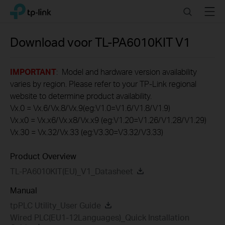
Click
Search
Menu
TP-Link, Reliably Smart
to
skip
the
Download voor
TL-PA6010KIT
V1
navigation
bar
IMPORTANT
: Model and hardware version availability
varies by region. Please refer to your TP-Link regional
website to determine product availability.
Vx.0 = Vx.6/Vx.8/Vx.9(eg:V1.0=V1.6/V1.8/V1.9)
Vx.x0 = Vx.x6/Vx.x8/Vx.x9 (eg:V1.20=V1.26/V1.28/V1.29)
Vx.30 = Vx.32/Vx.33 (eg:V3.30=V3.32/V3.33)
Product Overview
TL-PA6010KIT(EU)_V1_Datasheet
Manual
tpPLC Utility_User Guide
Wired PLC(EU1-12Languages)_Quick Installation