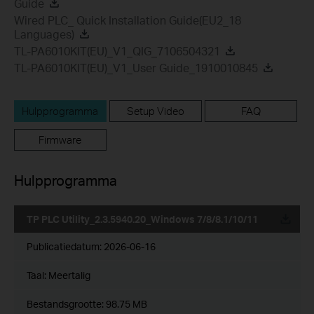
Guide
Wired PLC_ Quick Installation Guide(EU2_18
Languages)
TL-PA6010KIT(EU)_V1_QIG_7106504321
TL-PA6010KIT(EU)_V1_User Guide_1910010845
Hulpprogramma
Setup Video
FAQ
Firmware
Hulpprogramma
TP PLC Utility_2.3.5940.20_Windows 7/8/8.1/10/11
Publicatiedatum:
2026-06-16
Taal:
Meertalig
Bestandsgrootte:
98.75 MB