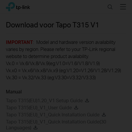
Click
Search
Menu
TP-Link, Reliably Smart
to
skip
the
Download voor
Tapo T315
V1
navigation
bar
IMPORTANT
: Model and hardware version availability
varies by region. Please refer to your TP-Link regional
website to determine product availability.
Vx.0 = Vx.6/Vx.8/Vx.9(eg:V1.0=V1.6/V1.8/V1.9)
Vx.x0 = Vx.x6/Vx.x8/Vx.x9 (eg:V1.20=V1.26/V1.28/V1.29)
Vx.30 = Vx.32/Vx.33 (eg:V3.30=V3.32/V3.33)
Manual
Tapo T315(EU)1.20_V1 Setup Guide
Tapo T315(EU)_V1_User Guide
Tapo T315(EU)_V1_Quick Installation Guide
Tapo T315(EU)_V1_Quick Installation Guide(30
Languages)