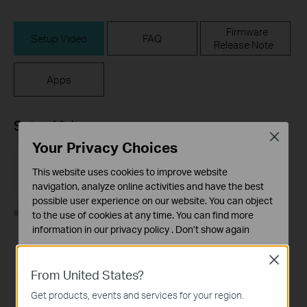
Firmware
Setup Video
FAQ
Release Note
Apps
Setup Video
Close
Your Privacy Choices
This website uses cookies to improve website
navigation, analyze online activities and have the best
possible user experience on our website. You can object
to the use of cookies at any time. You can find more
information in our
privacy policy
.
Don’t show again
How to Set Up Your
Standaard Cookies
Tapo Smart
Close
Deze cookies zijn noodzakelijk voor de werking van de
From United States?
Temperature and
website en kunnen niet worden uitgeschakeld.
Humidity Monitor:
Get products, events and services for your region.
Tapo T315
Analyse en Marketing Cookies