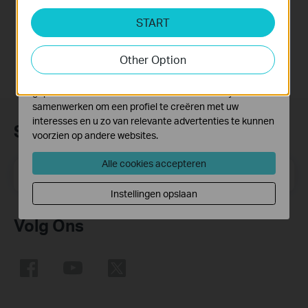
Cookies voor analyse geven ons de mogelijkheid uw
START
activiteiten op onze website te volgen en zo de
functionaliteit van de website aan te passen en te
Other Option
verbeteren.
Marketing cookies kunnen op onze website worden
geplaatst door externe adverteerders waar wij mee
samenwerken om een profiel te creëren met uw
interesses en u zo van relevante advertenties te kunnen
Subscription
voorzien op andere websites.
Alle cookies accepteren
Email Address
Meld je aan
Instellingen opslaan
Volg Ons