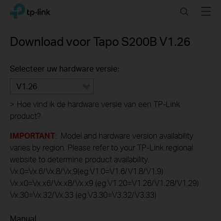
Click
Search
Menu
TP-Link, Reliably Smart
to
skip
the
Download voor
Tapo S200B
V1.26
navigation
bar
Selecteer uw hardware versie:
V1.26
>
Hoe vind ik de hardware versie van een TP-Link
product?
IMPORTANT
: Model and hardware version availability
varies by region. Please refer to your TP-Link regional
website to determine product availability.
Vx.0=Vx.6/Vx.8/Vx.9(eg:V1.0=V1.6/V1.8/V1.9)
Vx.x0=Vx.x6/Vx.x8/Vx.x9 (eg:V1.20=V1.26/V1.28/V1.29)
Vx.30=Vx.32/Vx.33 (eg:V3.30=V3.32/V3.33)
Manual