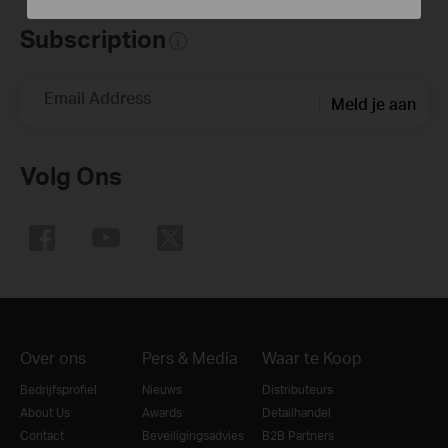
Subscription
Email Address
Meld je aan
Volg Ons
Over ons
Pers & Media
Waar te Koop
Bedrijfsprofiel
Nieuws
Distributeurs
About Us
Awards
Detailhandel
Contact
Beveiligingsadvies
B2B Partners