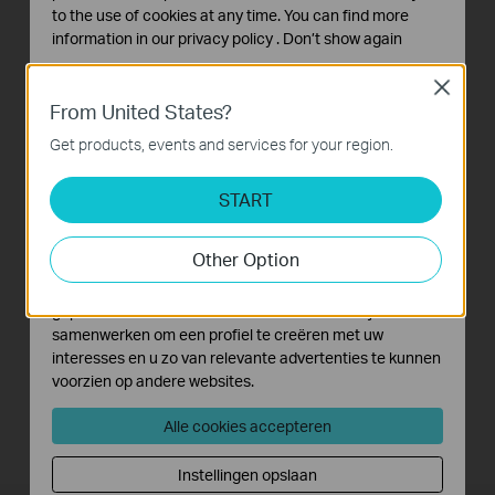
to the use of cookies at any time. You can find more
This guide will help you set up your Tapo smart button. Tapo is the easy way to turn your home into a smart home. With the Tapo Hub as a bridge, Tapo Smart Button works with a wide range of Tapo accessories. So you can easily control your home from anywhere.
information in our
privacy policy
.
Don’t show again
More
Standaard Cookies
Close
Deze cookies zijn noodzakelijk voor de werking van de
From United States?
website en kunnen niet worden uitgeschakeld.
Get products, events and services for your region.
Analyse en Marketing Cookies
Cookies voor analyse geven ons de mogelijkheid uw
START
activiteiten op onze website te volgen en zo de
functionaliteit van de website aan te passen en te
Other Option
verbeteren.
Marketing cookies kunnen op onze website worden
Tapo S200B:How to
Tapo S200B:Remove
geplaatst door externe adverteerders waar wij mee
Reset
Cover
samenwerken om een profiel te creëren met uw
interesses en u zo van relevante advertenties te kunnen
voorzien op andere websites.
Alle cookies accepteren
Instellingen opslaan