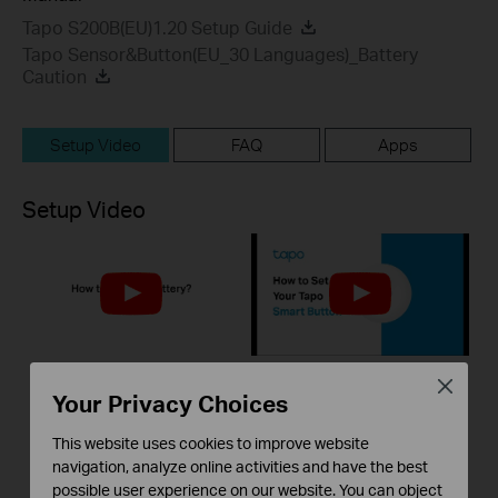
Tapo S200B(EU)1.20 Setup Guide
Tapo Sensor&Button(EU_30 Languages)_Battery
Caution
Setup Video
FAQ
Apps
Setup Video
Close
Your Privacy Choices
How to Replace
How to Set Up Your
Battery
Tapo Smart Button
This website uses cookies to improve website
(Tapo S200B &
navigation, analyze online activities and have the best
S200D)
possible user experience on our website. You can object