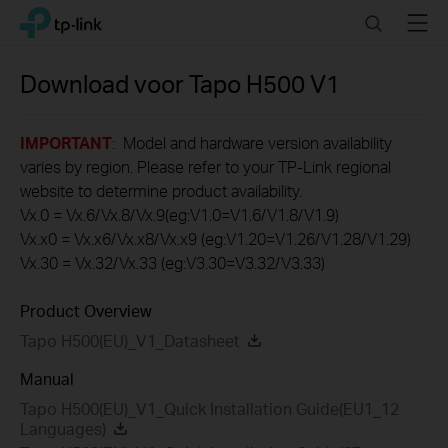
Click
Search
Menu
TP-Link, Reliably Smart
to
skip
the
Download voor
Tapo H500
V1
navigation
bar
IMPORTANT
: Model and hardware version availability
varies by region. Please refer to your TP-Link regional
website to determine product availability.
Vx.0 = Vx.6/Vx.8/Vx.9(eg:V1.0=V1.6/V1.8/V1.9)
Vx.x0 = Vx.x6/Vx.x8/Vx.x9 (eg:V1.20=V1.26/V1.28/V1.29)
Vx.30 = Vx.32/Vx.33 (eg:V3.30=V3.32/V3.33)
Product Overview
Tapo H500(EU)_V1_Datasheet
Manual
Tapo H500(EU)_V1_Quick Installation Guide(EU1_12
Languages)