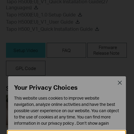
Tapo H500(EU)_V1_Quick Installation Guide(27
Languages)
Tapo H500(EU)_1.0 Setup Guide
Tapo H500(EU)_V1_User Guide
Tapo H500_V1_Quick Installation Guide
Firmware
Setup Video
FAQ
Release Note
GPL Code
Close
Your Privacy Choices
Setup Video
This website uses cookies to improve website
navigation, analyze online activities and have the best
possible user experience on our website. You can object
to the use of cookies at any time. You can find more
information in our
privacy policy
.
Don’t show again
Standaard Cookies