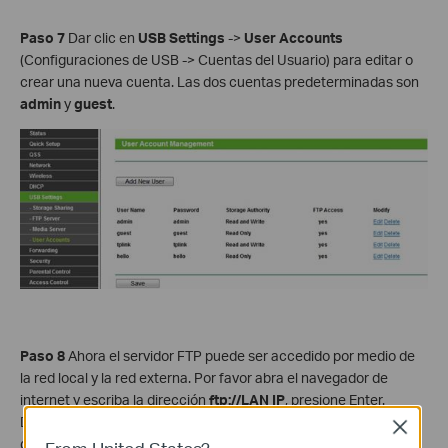
Paso 7
Dar clic en
USB Settings
->
User Accounts
(Configuraciones de USB -> Cuentas del Usuario) para editar o
crear una nueva cuenta. Las dos cuentas predeterminadas son
admin
y
guest
.
Paso 8
Ahora el servidor FTP puede ser accedido por medio de
la red local y la red externa. Por favor abra el navegador de
internet y escriba la dirección
ftp://LAN IP
, presione Enter.
Después escriba su cuenta para ingresar al servidor FTP. Aquí la
Close
dirección IP del router es 192.168.0.1.