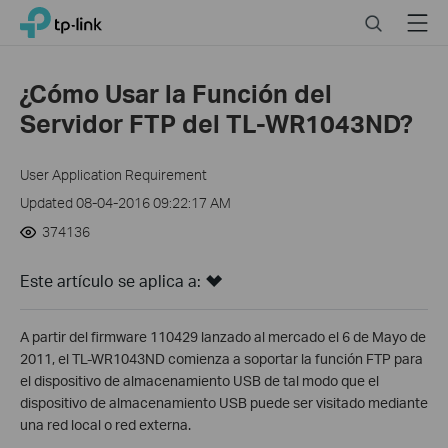
Click
Search
Menu
TP-Link, Reliably Smart
to
skip
the
¿Cómo Usar la Función del
navigation
Servidor FTP del TL-WR1043ND?
bar
User Application Requirement
Updated 08-04-2016 09:22:17 AM
374136
Este artículo se aplica a:
A partir del firmware 110429 lanzado al mercado el 6 de Mayo de
2011, el TL-WR1043ND comienza a soportar la función FTP para
el dispositivo de almacenamiento USB de tal modo que el
dispositivo de almacenamiento USB puede ser visitado mediante
una red local o red externa.