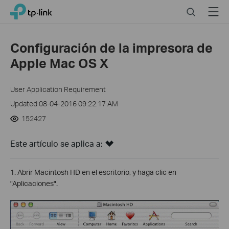
Click
Search
Menu
TP-Link, Reliably Smart
to
skip
the
Configuración de la impresora de
navigation
Apple Mac OS X
bar
User Application Requirement
Updated 08-04-2016 09:22:17 AM
152427
Este artículo se aplica a:
1. Abrir Macintosh HD en el escritorio, y haga clic en
"Aplicaciones".