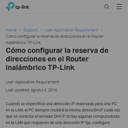
Click
Search
Menu
TP-Link, Reliably Smart
to
skip
the
navigation
Home
Support
User Application Requirement
bar
Cómo configurar la reserva de direcciones en el Router
inalámbrico TP-Link
Cómo configurar la reserva de
direcciones en el Router
inalámbrico TP-Link
User Application Requirement
Last updated: agosto 4, 2016
Cuando se especifica una dirección IP reservada para una PC
en la LAN, el PC siempre recibirá la misma dirección IP cada vez
que se conecta al servidor DHCP. Si hay algunas computadoras
en la LAN que requieren de una dirección IP fija, configure