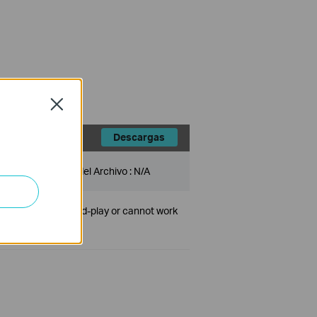
Close
Descargas
Tamaño del Archivo :
N/A
duct is not plug-and-play or cannot work