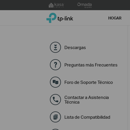
Click
to
TP-Link, Reliably Smart
skip
HOGAR
the
navigation
bar
Descargas
Preguntas más Frecuentes
Foro de Soporte Técnico
Contactar a Asistencia
Técnica
Lista de Compatibilidad