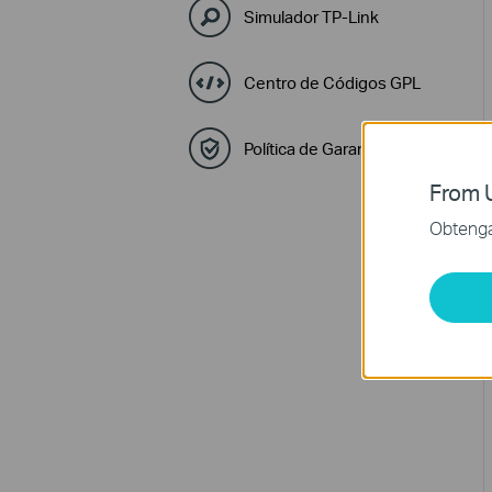
Simulador TP-Link
Centro de Códigos GPL
Política de Garantía y RMA
From U
Obtenga 