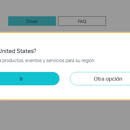
Driver
FAQ
Driver
nited States?
UE300&UE300C_Driver
productos, eventos y servicios para su región.
Fecha de Publicación :
2018-
Idioma:
Inglés
11-23
Ir
Otra opción
Generally, UE300 and UE300C support plug-and-play. If your pro
well, please update the latest version of the driver.
If you have further questions, please
contact us