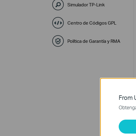
Simulador TP-Link
Centro de Códigos GPL
Política de Garantía y RMA
From U
Obtenga 