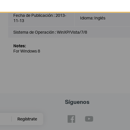
TL-WN722NC_V1_Utility
Fecha de Publicación :
2013-
Idioma:
Inglés
11-13
Sistema de Operación : WinXP/Vista/7/8
Notes:
For Windows 8
Síguenos
Regístrate