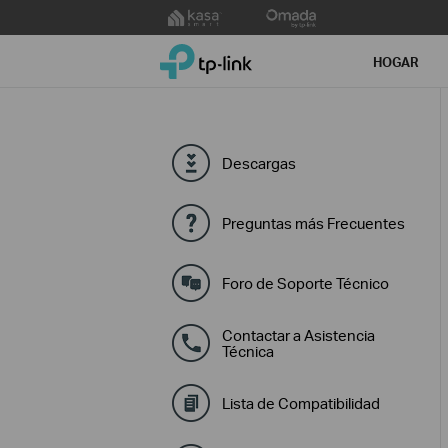
Click
to
TP-Link, Reliably Smart
skip
HOGAR
the
navigation
bar
Descargas
Preguntas más Frecuentes
Foro de Soporte Técnico
Contactar a Asistencia
Técnica
Lista de Compatibilidad