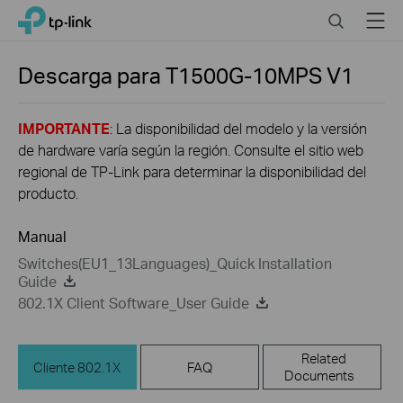
Click
Search
Menu
TP-Link, Reliably Smart
to
skip
the
Descarga para
T1500G-10MPS
V1
navigation
bar
IMPORTANTE
: La disponibilidad del modelo y la versión
de hardware varía según la región. Consulte el sitio web
regional de TP-Link para determinar la disponibilidad del
producto.
Manual
Switches(EU1_13Languages)_Quick Installation
Guide
802.1X Client Software_User Guide
Related
Cliente 802.1X
FAQ
Documents