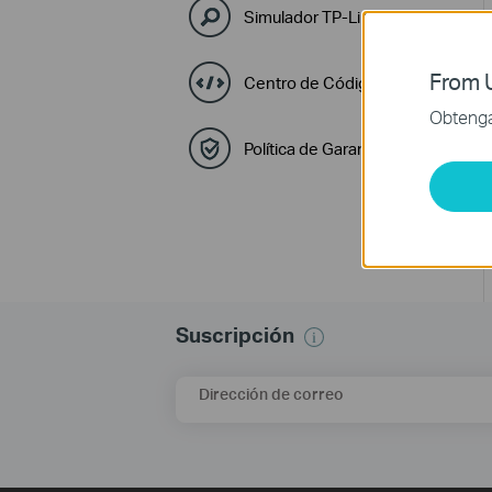
Simulador TP-Link
From U
Centro de Códigos GPL
Obtenga 
Política de Garantía y RMA
Suscripción
Dirección de correo