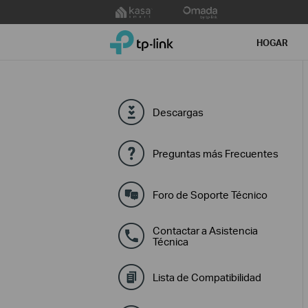
Click
to
TP-Link, Reliably Smart
skip
HOGAR
the
navigation
bar
Descargas
Preguntas más Frecuentes
Foro de Soporte Técnico
Contactar a Asistencia
Técnica
Lista de Compatibilidad