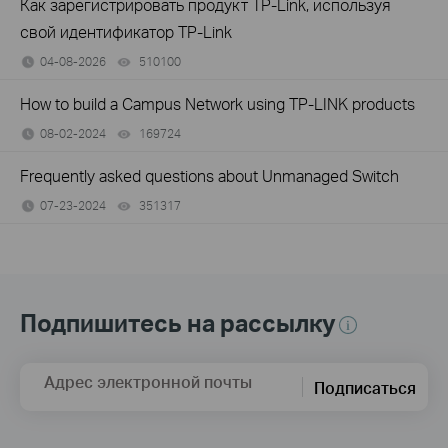
Как зарегистрировать продукт TP-Link, используя
свой идентификатор TP-Link
04-08-2026
510100
views
How to build a Campus Network using TP-LINK products
08-02-2024
169724
views
Frequently asked questions about Unmanaged Switch
07-23-2024
351317
views
Подпишитесь на рассылку
Адрес электронной почты
Подписаться