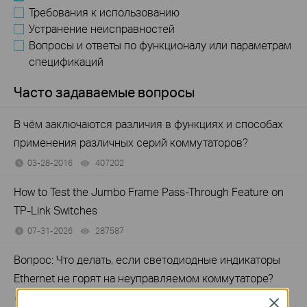
Требования к использованию
Устранение неисправностей
Вопросы и ответы по функционалу или параметрам
спецификаций
Часто задаваемые вопросы
В чём заключаются различия в функциях и способах
применения различных серий коммутаторов?
03-28-2016
407202
views
How to Test the Jumbo Frame Pass-Through Feature on
TP-Link Switches
07-31-2026
287587
views
Вопрос: Что делать, если светодиодные индикаторы
Ethernet не горят на неуправляемом коммутаторе?
01-11-2017
415708
views
Close