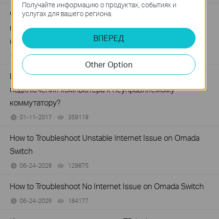
Получайте информацию о продуктах, событиях и
услугах для вашего региона.
Что делать, если на компьютере отсутствует
подключение при соединении с неуправляемым
ВПЕРЕД
коммутатором по кабелю?
03-21-2023
317015
views
Other Option
Вопрос: Что делать при медленной скорости
подключения компьютера к неуправляемому
коммутатору?
01-11-2017
359119
views
How to Troubleshoot Unstable Internet Issue on Omada
Switch
06-24-2026
129875
views
How to Troubleshoot No Internet Issue on Omada Switch
06-24-2026
184177
views