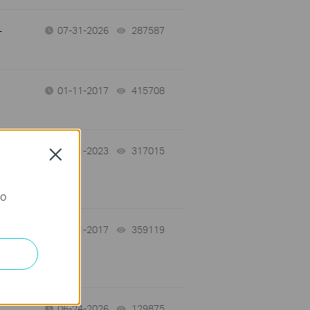
-
07-31-2026
287587
views
01-11-2017
415708
views
03-21-2023
317015
views
Close
го
01-11-2017
359119
views
06-24-2026
129875
views