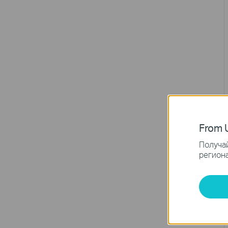
From U
Получай
региона