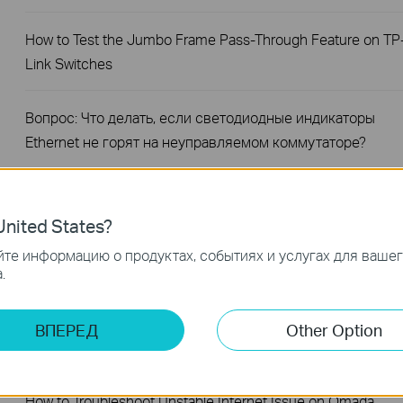
How to Test the Jumbo Frame Pass-Through Feature on TP
Link Switches
Вопрос: Что делать, если светодиодные индикаторы
Ethernet не горят на неуправляемом коммутаторе?
Что делать, если на компьютере отсутствует
подключение при соединении с неуправляемым
nited States?
коммутатором по кабелю?
те информацию о продуктах, событиях и услугах для ваше
.
Вопрос: Что делать при медленной скорости
подключения компьютера к неуправляемому
ВПЕРЕД
Other Option
коммутатору?
How to Troubleshoot Unstable Internet Issue on Omada