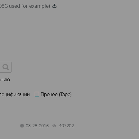
008G used for example)
анию
спецификаций
Прочее (Tapo)
03-28-2016
407202
views