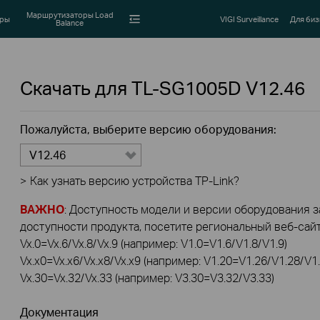
Маршрутизаторы Load
оры
VIGI Surveillance
Для биз
Balance
Скачать для
TL-SG1005D
V12.46
Пожалуйста, выберите версию оборудования:
V12.46
>
Как узнать версию устройства TP-Link?
ВАЖНО
: Доступность модели и версии оборудования за
доступности продукта, посетите региональный веб-сайт 
Vx.0=Vx.6/Vx.8/Vx.9 (например: V1.0=V1.6/V1.8/V1.9)
Vx.x0=Vx.x6/Vx.x8/Vx.x9 (например: V1.20=V1.26/V1.28/V1.
Vx.30=Vx.32/Vx.33 (например: V3.30=V3.32/V3.33)
Документация