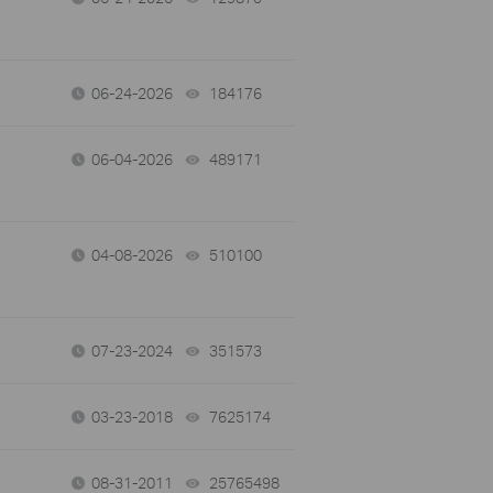
06-24-2026
184176
views
06-04-2026
489171
views
04-08-2026
510100
views
07-23-2024
351573
views
03-23-2018
7625174
views
08-31-2011
25765498
views