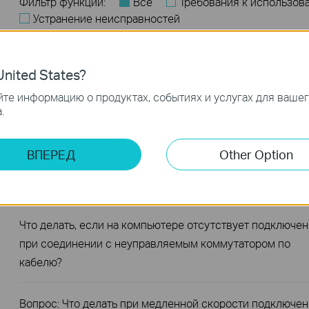
Фильтр функций:
Все
Требования к использов
Устранение неисправностей
Вопросы и ответы по функционалу или параметрам 
Часто задаваемые вопросы
nited States?
те информацию о продуктах, событиях и услугах для ваше
В чём заключаются различия в функциях и способах
.
применения различных серий коммутаторов?
ВПЕРЕД
Other Option
Вопрос: Что делать, если светодиодные индикаторы
Ethernet не горят на неуправляемом коммутаторе?
Что делать, если на компьютере отсутствует подключе
при соединении с неуправляемым коммутатором по
кабелю?
Вопрос: Что делать при медленной скорости подключе