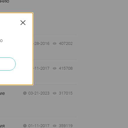
анию
спецификаций
Close
го
03-28-2016
407202
views
01-11-2017
415708
views
ние
03-21-2023
317015
views
ния
01-11-2017
359119
views