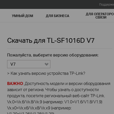
Поддержк
ДЛЯ ОПЕРАТОРО
УМНЫЙ ДОМ
ДЛЯ БИЗНЕСА
СВЯЗИ
Скачать для
TL-SF1016D
V7
Пожалуйста, выберите версию оборудования:
V7
>
Как узнать версию устройства TP-Link?
ВАЖНО
: Доступность модели и версии оборудования
зависит от региона. Чтобы узнать о доступности
продукта, посетите региональный веб-сайт TP-Link.
Vx.0=Vx.6/Vx.8/Vx.9 (например: V1.0=V1.6/V1.8/V1.9)
Vx.x0=Vx.x6/Vx.x8/Vx.x9 (например:
V1.20=V1.26/V1.28/V1.29)