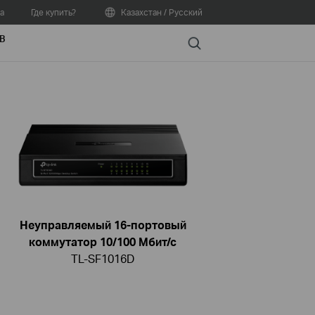
а
Где купить?
Казахстан / Русский
В
Search
Неуправляемый 16-портовый
коммутатор 10/100 Мбит/с
TL-SF1016D