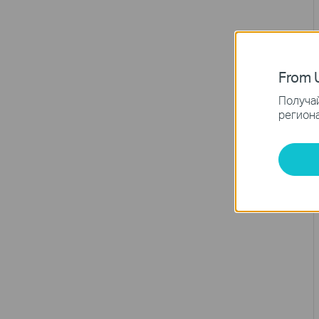
From U
Получай
региона