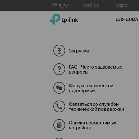
Click
to
TP-Link, Reliably Smart
skip
ДЛЯ ДОМА
the
navigation
bar
Загрузки
FAQ - Часто задаваемые
вопросы
Форум технической
поддержки
Связаться со службой
технической поддержки
Списки совместимых
устройств