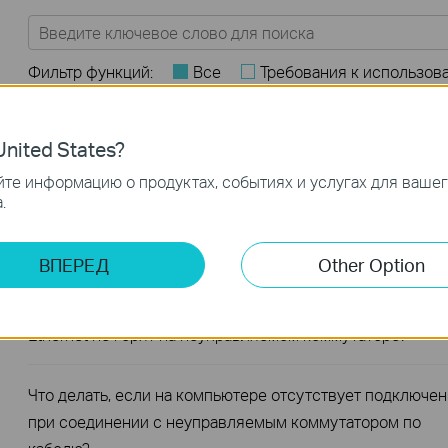
Фильтр функций:
Все
Требования к использов
Устранение неисправностей
Вопросы и ответы по функционалу или параметрам 
nited States?
Часто задаваемые вопросы
те информацию о продуктах, событиях и услугах для ваше
.
В чём заключаются различия в функциях и способах
применения различных серий коммутаторов?
ВПЕРЕД
Other Option
Вопрос: Что делать, если светодиодные индикаторы
Ethernet не горят на неуправляемом коммутаторе?
Что делать, если на компьютере отсутствует подключе
при соединении с неуправляемым коммутатором по