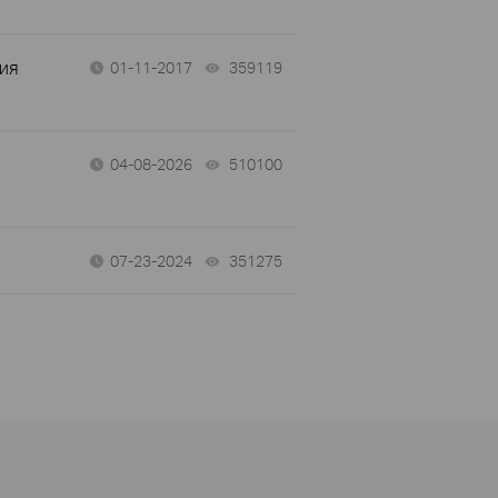
ния
01-11-2017
359119
views
04-08-2026
510100
views
07-23-2024
351275
views