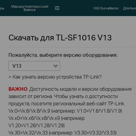
Маршрутизаторы Load
оры
VIGI Surveillance
Для биз
Balance
Скачать для
TL-SF1016
V13
Пожалуйста, выберите версию оборудования:
V13
>
Как узнать версию устройства TP-Link?
ВАЖНО
: Доступность модели и версии оборудования
зависит от региона. Чтобы узнать о доступности
продукта, посетите региональный веб-сайт TP-Link.
Vx.0=Vx.6/Vx.8/Vx.9 (например: V1.0=V1.6/V1.8/V1.9)
Vx.x0=Vx.x6/Vx.x8/Vx.x9 (например:
V1.20=V1.26/V1.28/V1.29)
Vx.30=Vx.32/Vx.33 (например: V3.30=V3.32/V3.33)