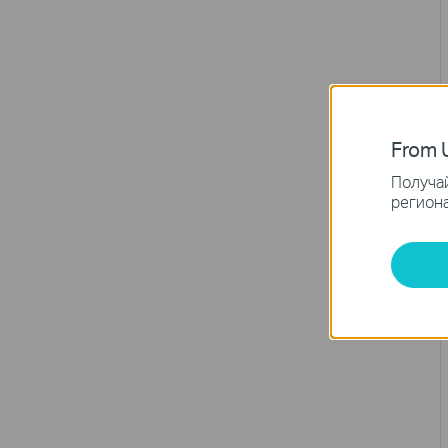
From U
Получай
региона