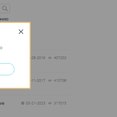
анию
спецификаций
Close
го
03-28-2016
407202
views
01-11-2017
415708
views
ние
03-21-2023
317015
views