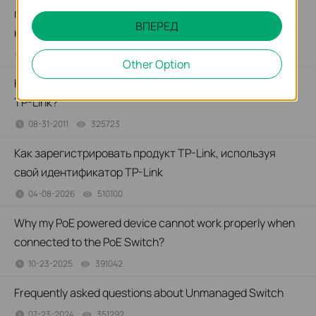
подключения компьютера к неуправляемому
ВПЕРЕД
коммутатору?
01-11-2017
359119
views
Other Option
Как настроить сеть РОЕ, используя РОЕ оборудование
TP-Link?
08-31-2011
325723
views
Как зарегистрировать продукт TP-Link, используя
свой идентификатор TP-Link
04-08-2026
510100
views
Why my PoE powered device cannot work properly when
connected to the PoE Switch?
10-23-2025
391042
views
Frequently asked questions about Unmanaged Switch
07-23-2024
351292
views