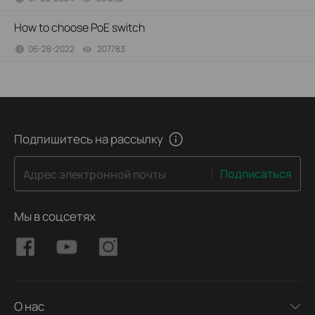
How to choose PoE switch
06-28-2022
207783
views
Подпишитесь на рассылку
Подписаться
Адрес электронной почты
Мы в соцсетях
О нас