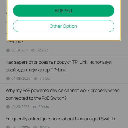
подключения компьютера к неуправляемому
ВПЕРЕД
коммутатору?
01-11-2017
359119
views
Other Option
Как настроить сеть РОЕ, используя РОЕ оборудование
TP-Link?
08-31-2011
325723
views
Как зарегистрировать продукт TP-Link, используя
свой идентификатор TP-Link
04-08-2026
510100
views
Why my PoE powered device cannot work properly when
connected to the PoE Switch?
10-23-2025
391414
views
Frequently asked questions about Unmanaged Switch
07-23-2024
351819
views