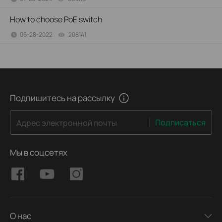
How to choose PoE switch
06-28-2022
208141
views
Подпишитесь на рассылку
Подписаться
Адрес электронной почты
Мы в соцсетях
О нас