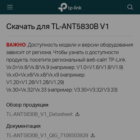
TP-Link,
Searc
Reliably
icon
Smart
Скачать для
TL-ANT5830B
V1
ВАЖНО
: Доступность модели и версии оборудования
зависит от региона. Чтобы узнать о доступности
продукта, посетите региональный веб-сайт TP-Link.
Vx.0=Vx.6/Vx.8/Vx.9 (например: V1.0=V1.6/V1.8/V1.9)
Vx.x0=Vx.x6/Vx.x8/Vx.x9 (например:
V1.20=V1.26/V1.28/V1.29)
Vx.30=Vx.32/Vx.33 (например: V3.30=V3.32/V3.33)
Обзор продукции
TL-ANT5830B_V1_Datasheet
Документация
TL-ANT5830B_V1_QIG_7106503929