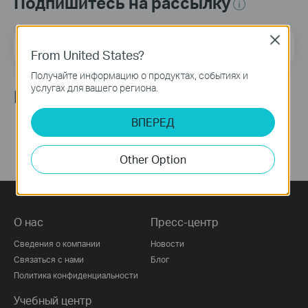
Подпишитесь на рассылку
Close
Адрес электронной почты
Подписаться
From United States?
Получайте информацию о продуктах, событиях и
услугах для вашего региона.
Мы в соцсетях
ВПЕРЕД
Other Option
О нас
Пресс-центр
Сведения о компании
Новости
Связаться с нами
Блог
Политика конфиденциальности
Учебный центр