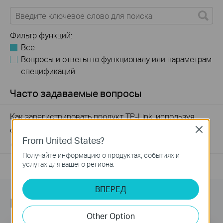
Фильтр функций:
Все
Вопросы и ответы по функционалу или параметрам
спецификаций
Часто задаваемые вопросы
Как зарегистрировать продукт TP-Link, используя
свой идентификатор TP-Link
Close
From United States?
04-08-2026
510100
views
Получайте информацию о продуктах, событиях и
услугах для вашего региона.
ВПЕРЕД
Подпишитесь на рассылку
Other Option