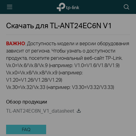
TP-Link,
Searc
Reliably
icon
Smart
Скачать для
TL-ANT24EC6N
V1
ВАЖНО
: Доступность модели и версии оборудования
зависит от региона. Чтобы узнать о доступности
продукта, посетите региональный веб-сайт TP-Link.
Vx.0=Vx.6/Vx.8/Vx.9 (например: V1.0=V1.6/V1.8/V1.9)
Vx.x0=Vx.x6/Vx.x8/Vx.x9 (например:
V1.20=V1.26/V1.28/V1.29)
Vx.30=Vx.32/Vx.33 (например: V3.30=V3.32/V3.33)
Обзор продукции
TL-ANT24EC6N_V1_datasheet
FAQ