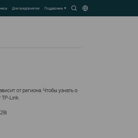
Search
Выберите
неса
Для предприятия
Поддержка
icon
местоположение
висит от региона. Чтобы узнать о
TP-Link.
29)