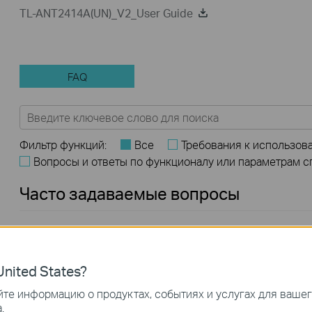
TL-ANT2414A(UN)_V2_User Guide
FAQ
Фильтр функций:
Все
Требования к использов
Вопросы и ответы по функционалу или параметрам 
Часто задаваемые вопросы
Как узнать серийный номер (S/N) на вашем устройстве
TP-Link
nited States?
Как зарегистрировать продукт TP-Link, используя свой
те информацию о продуктах, событиях и услугах для ваше
.
идентификатор TP-Link