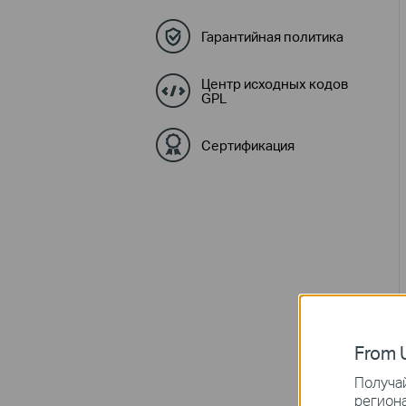
Гарантийная политика
Центр исходных кодов
GPL
Сертификация
From U
Получай
региона