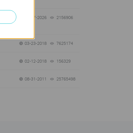
03-27-2026
2156906
views
03-23-2018
7625174
views
02-12-2018
156329
views
08-31-2011
25765498
views