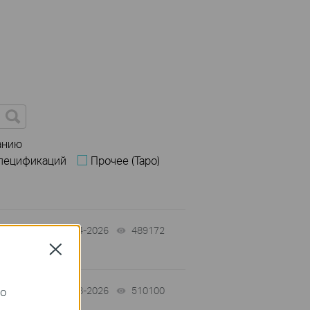
анию
спецификаций
Прочее (Tapo)
06-04-2026
489172
views
Close
го
04-08-2026
510100
views