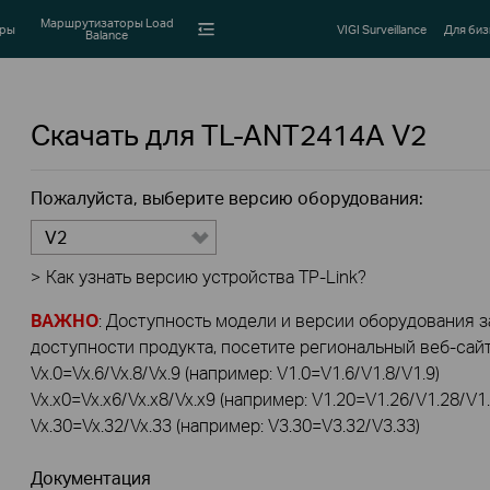
Маршрутизаторы Load
оры
VIGI Surveillance
Для биз
Balance
Скачать для
TL-ANT2414A
V2
Пожалуйста, выберите версию оборудования:
V2
>
Как узнать версию устройства TP-Link?
ВАЖНО
: Доступность модели и версии оборудования за
доступности продукта, посетите региональный веб-сайт 
Vx.0=Vx.6/Vx.8/Vx.9 (например: V1.0=V1.6/V1.8/V1.9)
Vx.x0=Vx.x6/Vx.x8/Vx.x9 (например: V1.20=V1.26/V1.28/V1.
Vx.30=Vx.32/Vx.33 (например: V3.30=V3.32/V3.33)
Документация