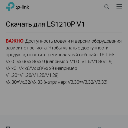
Click
Search
Menu
TP-Link, Reliably Smart
to
skip
the
Скачать для
LS1210P
V1
navigation
bar
ВАЖНО
: Доступность модели и версии оборудования
зависит от региона. Чтобы узнать о доступности
продукта, посетите региональный веб-сайт TP-Link.
Vx.0=Vx.6/Vx.8/Vx.9 (например: V1.0=V1.6/V1.8/V1.9)
Vx.x0=Vx.x6/Vx.x8/Vx.x9 (например:
V1.20=V1.26/V1.28/V1.29)
Vx.30=Vx.32/Vx.33 (например: V3.30=V3.32/V3.33)