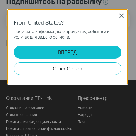
Подпишитесь на рассылку
Close
Адрес электронной почты
Подписаться
From United States?
Получайте информацию о продуктах, событиях и
услугах для вашего региона.
Мы в соцсетях
ВПЕРЕД
Other Option
О компании TP-Link
Пресс-центр
Сведения о компании
Новости
Связаться с нами
Награды
Политика конфиденциальности
Блог
Политика в отношении файлов cookie
Карьера в TP-Link