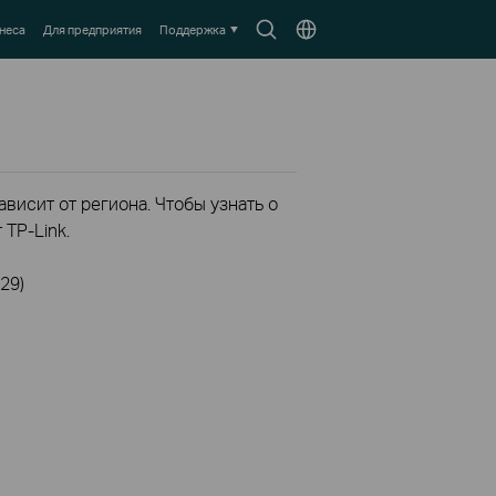
Search
Выберите
неса
Для предприятия
Поддержка
icon
местоположение
висит от региона. Чтобы узнать о
TP-Link.
29)