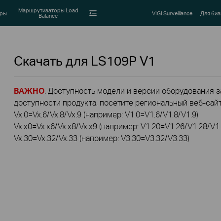
Маршрутизаторы Load
оры
VIGI Surveillance
Для биз
Balance
Скачать для
LS109P
V1
ВАЖНО
: Доступность модели и версии оборудования за
доступности продукта, посетите региональный веб-сайт 
Vx.0=Vx.6/Vx.8/Vx.9 (например: V1.0=V1.6/V1.8/V1.9)
Vx.x0=Vx.x6/Vx.x8/Vx.x9 (например: V1.20=V1.26/V1.28/V1.
Vx.30=Vx.32/Vx.33 (например: V3.30=V3.32/V3.33)