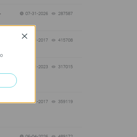
-
07-31-2026
287587
views
Close
01-11-2017
415708
views
го
03-21-2023
317015
views
01-11-2017
359119
views
06-04-2026
489172
views