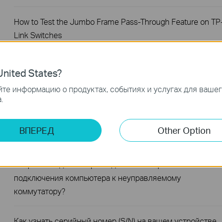
How to Test the Jumbo Frame Pass-Through Feature on TP
Link Switches
Вопрос: Что делать, если светодиодные индикаторы
nited States?
Ethernet не горят на неуправляемом коммутаторе?
те информацию о продуктах, событиях и услугах для ваше
.
Что делать, если на компьютере отсутствует
подключение при соединении с неуправляемым
ВПЕРЕД
Other Option
коммутатором по кабелю?
Вопрос: Что делать при медленной скорости
подключения компьютера к неуправляемому
коммутатору?
Как узнать серийный номер (S/N) на вашем устройстве