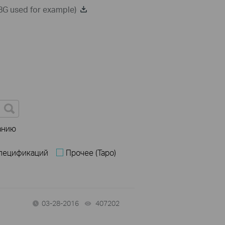
8G used for example)
анию
спецификаций
Прочее (Tapo)
03-28-2016
407202
views