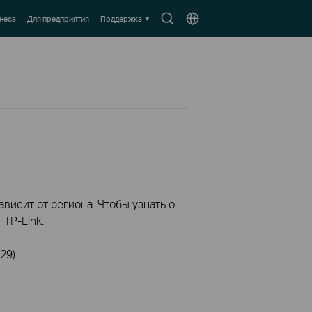
Search
Выберите
неса
Для предприятия
Поддержка
icon
местоположение
висит от региона. Чтобы узнать о
TP-Link.
29)