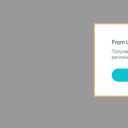
From U
Получай
региона