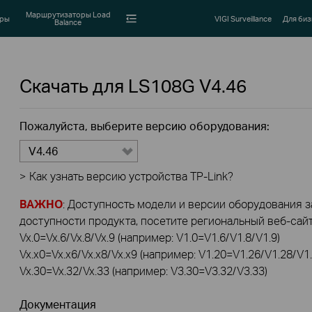
Маршрутизаторы Load
оры
VIGI Surveillance
Для биз
Balance
Скачать для
LS108G
V4.46
Пожалуйста, выберите версию оборудования:
V4.46
>
Как узнать версию устройства TP-Link?
ВАЖНО
: Доступность модели и версии оборудования за
доступности продукта, посетите региональный веб-сайт 
Vx.0=Vx.6/Vx.8/Vx.9 (например: V1.0=V1.6/V1.8/V1.9)
Vx.x0=Vx.x6/Vx.x8/Vx.x9 (например: V1.20=V1.26/V1.28/V1.
Vx.30=Vx.32/Vx.33 (например: V3.30=V3.32/V3.33)
Документация