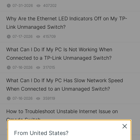
07-31-2026
407202
views
Why Are the Ethernet LED Indicators Off on My TP-
Link Unmanaged Switch?
07-17-2026
415709
views
What Can I Do If My PC Is Not Working When
Connected to a TP-Link Unmanaged Switch?
07-16-2026
317015
views
What Can I Do If My PC Has Slow Network Speed
When Connected to an Unmanaged Switch?
07-16-2026
359119
views
How to Troubleshoot Unstable Internet Issue on
Omada Switch
Close
06-24-2026
129875
views
From United States?