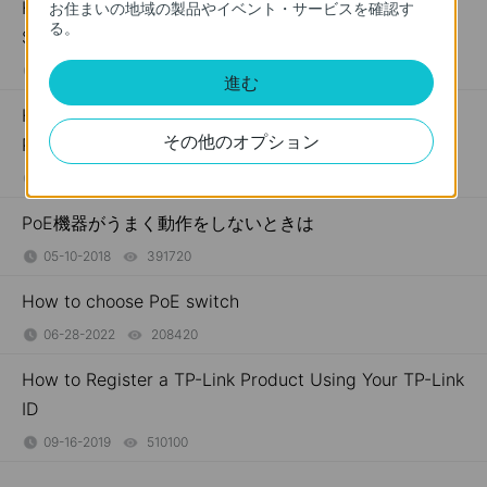
How to Troubleshoot No Internet Issue on Omada
お住まいの地域の製品やイベント・サービスを確認す
る。
Switch
06-24-2026
184177
views
進む
How to Setup a POE Network by Using TP-Link POE
その他のオプション
Products
06-24-2026
325723
views
PoE機器がうまく動作をしないときは
05-10-2018
391720
views
How to choose PoE switch
06-28-2022
208420
views
How to Register a TP-Link Product Using Your TP-Link
ID
09-16-2019
510100
views