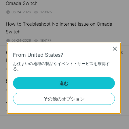
Omada Switch
06-24-2026
129875
views
How to Troubleshoot No Internet Issue on Omada
Switch
06-24-2026
184177
views
Close
How to Register a TP-Link Product Using Your TP-Link
From United States?
ID
お住まいの地域の製品やイベント・サービスを確認す
る。
09-16-2019
510100
views
製品の型番はどこを見れば判別できますか？
進む
03-11-2019
7625175
views
その他のオプション
ハードウェアバージョンとは？どこで確認できますか？
09-29-2016
25765498
views