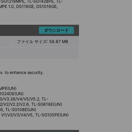
-SG1218MPE, TL-SG1428PE, TL-
MPE 1.0, DS116GE, DS1016GE,
ダウンロード
ファイル サイズ:
56.87 MB
s to enhance security.
8MPE(UN)
G1024DE(UN)
0/V3.26/V4/V5/V5.2, TL-
2/V2/V2.2/V2.6, TL-SG616E(UN)
.6, TL-SG108E(UN)
 V1/V2/V3/V4/V5, TL-SG105PE(UN)