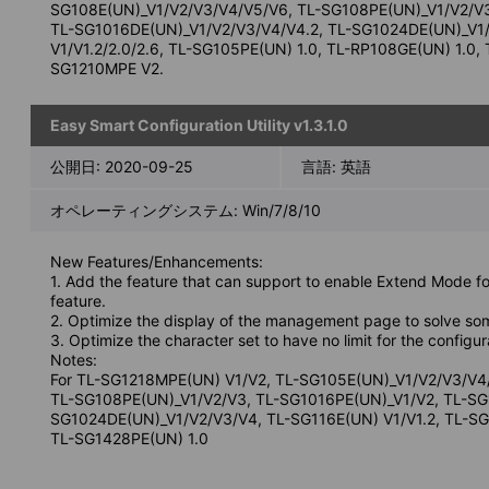
SG108E(UN)_V1/V2/V3/V4/V5/V6, TL-SG108PE(UN)_V1/V2/V3
TL-SG1016DE(UN)_V1/V2/V3/V4/V4.2, TL-SG1024DE(UN)_V1/
V1/V1.2/2.0/2.6, TL-SG105PE(UN) 1.0, TL-RP108GE(UN) 1.0, 
SG1210MPE V2.
Easy Smart Configuration Utility v1.3.1.0
公開日:
2020-09-25
言語:
英語
オペレーティングシステム: Win/7/8/10
New Features/Enhancements:
1. Add the feature that can support to enable Extend Mode fo
feature.
2. Optimize the display of the management page to solve so
3. Optimize the character set to have no limit for the configur
Notes:
For TL-SG1218MPE(UN) V1/V2, TL-SG105E(UN)_V1/V2/V3/V4
TL-SG108PE(UN)_V1/V2/V3, TL-SG1016PE(UN)_V1/V2, TL-SG
SG1024DE(UN)_V1/V2/V3/V4, TL-SG116E(UN) V1/V1.2, TL-SG
TL-SG1428PE(UN) 1.0