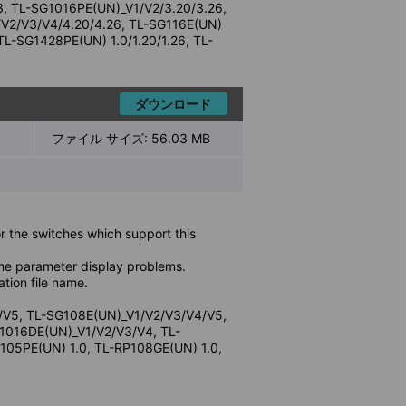
, TL-SG1016PE(UN)_V1/V2/3.20/3.26,
V2/V3/V4/4.20/4.26, TL-SG116E(UN)
TL-SG1428PE(UN) 1.0/1.20/1.26, TL-
ダウンロード
ファイル サイズ:
56.03 MB
r the switches which support this
me parameter display problems.
ation file name.
/V5, TL-SG108E(UN)_V1/V2/V3/V4/V5,
1016DE(UN)_V1/V2/V3/V4, TL-
105PE(UN) 1.0, TL-RP108GE(UN) 1.0,