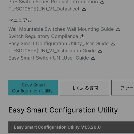
PoE Switch Series Product Introduction
TL-SG105PE(UN)_V1_Datasheet
マニュアル
Wall Mountable Switches_Wall Mounting Guide
Switch Regulatory Compliance
Easy Smart Configuration Utility_User Guide
TL-SG105PE(UN)_V1_Installation Guide
Easy Smart Switch(UN)_User Guide
Easy Smart
よくある質問
ファー
Configuration Utility
Easy Smart Configuration Utility
Easy Smart Configuration Utility_V1.3.20.0