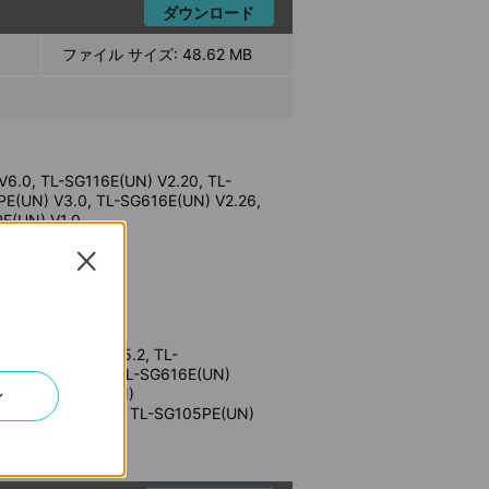
ダウンロード
ファイル サイズ:
48.62 MB
6.0, TL-SG116E(UN) V2.20, TL-
E(UN) V3.0, TL-SG616E(UN) V2.26,
E(UN) V1.0
Close
8MPE(UN)
G1024DE(UN)
0/V3.26/V4/V5/V5.2, TL-
2/V2/V2.2/V2.6, TL-SG616E(UN)
.6, TL-SG108E(UN)
ン
 V1/V2/V3/V4/V5, TL-SG105PE(UN)