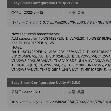
Easy Smart Configuration Utility v1.3.10
公開日:
2022-04-12
言語:
英語
オペレーティングシステム: Win2000/XP/2003/Vista/7/8/8.1/1
New Features/Enhancements:
Add support for TL-SG1428PE(UN) V2/V2.20, TL-SG1218MP
and TL-SG1016PE(UN) V5
Notes:
For TL-SG1428PE(UN) V1/V1.2/V1.26/V2/V2.2, TL-SG1218MPE
SG1210MPE V2/V3, TL-SG1024DE(UN) V1/V2/V3/V4/V4.2/V4
V1/V2/V3.2/V3.26/V4/V5, TL-SG1016DE(UN) V1/V2/V3/V4/V4.
TL-SG105E(UN) V1/V2/V3/V4/V5, TL-SG108E(UN) V1/V2/V3
V1/V2/V3/V4/V5, TL-SG105PE(UN) V1/V2, TL-RP108GE(UN) 
Easy Smart Configuration Utility V1.3.9.0
公開日:
2022-02-09
言語:
英語
オペレーティングシステム: Win2000/XP/2003/Vista/7/8/8.1/1