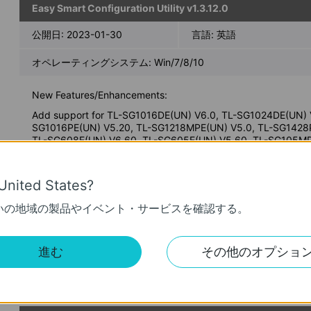
Easy Smart Configuration Utility v1.3.12.0
公開日:
2023-01-30
言語:
英語
オペレーティングシステム: Win/7/8/10
New Features/Enhancements:
Add support for TL-SG1016DE(UN) V6.0, TL-SG1024DE(UN) V
SG1016PE(UN) V5.20, TL-SG1218MPE(UN) V5.0, TL-SG1428P
TL-SG608E(UN) V6.60, TL-SG605E(UN) V5.60, TL-SG105MP
Notes:
United States?
For TL-SG1428PE(UN) V1/V1.2/V1.26/V2/V2.2/V3, TL-SG121
いの地域の製品やイベント・サービスを確認する。
V1/V2/V3.2/V3.26/V4/V4.2/V5, TL-SG1210MPE V2/V3, TL-S
V1/V2/V3/V4/V4.20/V4.26/V6, TL-SG1016PE(UN) V1/V2/V3.2
SG1016DE(UN) V1/V2/V3/V4/V4.2/V6, TL-SG116E(UN) V1/V1.
V2.26, TL-SG105E(UN) V1/V2/V3/V4/V5, TL-SG605E(UN) V5
進む
その他のオプショ
V1/V2/V3/V4/V5/V6, TL-SG608E(UN) V6.6, TL-SG108PE(UN)
V1/V2, TL-SG105MPE(UN) V1, TL-RP108GE(UN) V1