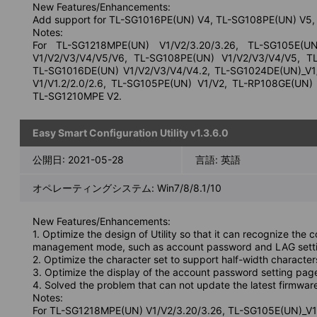
New Features/Enhancements:
Add support for TL-SG1016PE(UN) V4, TL-SG108PE(UN) V5,
Notes:
For TL-SG1218MPE(UN) V1/V2/3.20/3.26, TL-SG105E(U
V1/V2/V3/V4/V5/V6, TL-SG108PE(UN) V1/V2/V3/V4/V5, TL
TL-SG1016DE(UN) V1/V2/V3/V4/V4.2, TL-SG1024DE(UN)_V1/
V1/V1.2/2.0/2.6, TL-SG105PE(UN) V1/V2, TL-RP108GE(UN) 
TL-SG1210MPE V2.
Easy Smart Configuration Utility v1.3.6.0
公開日:
2021-05-28
言語:
英語
オペレーティングシステム: Win7/8/8.1/10
New Features/Enhancements:
1. Optimize the design of Utility so that it can recognize the
management mode, such as account password and LAG setti
2. Optimize the character set to support half-width charact
3. Optimize the display of the account password setting pag
4. Solved the problem that can not update the latest firmware
Notes:
For TL-SG1218MPE(UN) V1/V2/3.20/3.26, TL-SG105E(UN)_V1