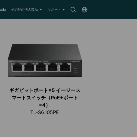
Search
Choose
ada
その他の法人製品
サポート
icon
location
ギガビットポート×5 イージース
マートスイッチ（PoE+ポート
×4）
TL-SG105PE