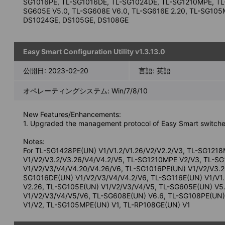
SG1016PE, TL-SG1016DE, TL-SG1024DE, TL-SG1210MPE, TL
SG605E V5.0, TL-SG608E V6.0, TL-SG616E 2.20, TL-SG105
DS1024GE, DS105GE, DS108GE
Easy Smart Configuration Utility v1.3.13.0
公開日:
2023-02-20
言語:
英語
オペレーティングシステム: Win/7/8/10
New Features/Enhancements:
1. Upgraded the management protocol of Easy Smart switche
Notes:
For TL-SG1428PE(UN) V1/V1.2/V1.26/V2/V2.2/V3, TL-SG121
V1/V2/V3.2/V3.26/V4/V4.2/V5, TL-SG1210MPE V2/V3, TL-S
V1/V2/V3/V4/V4.20/V4.26/V6, TL-SG1016PE(UN) V1/V2/V3.2
SG1016DE(UN) V1/V2/V3/V4/V4.2/V6, TL-SG116E(UN) V1/V1.
V2.26, TL-SG105E(UN) V1/V2/V3/V4/V5, TL-SG605E(UN) V5
V1/V2/V3/V4/V5/V6, TL-SG608E(UN) V6.6, TL-SG108PE(UN)
V1/V2, TL-SG105MPE(UN) V1, TL-RP108GE(UN) V1