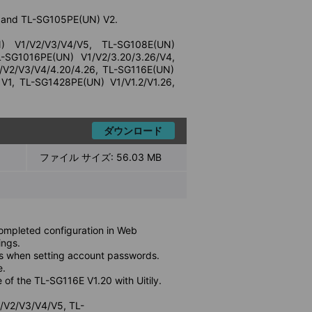
 and TL-SG105PE(UN) V2.
N) V1/V2/V3/V4/V5, TL-SG108E(UN)
-SG1016PE(UN) V1/V2/3.20/3.26/V4,
V2/V3/V4/4.20/4.26, TL-SG116E(UN)
V1, TL-SG1428PE(UN) V1/V1.2/V1.26,
ダウンロード
ファイル サイズ:
56.03 MB
 completed configuration in Web
ngs.
ers when setting account passwords.
e.
 of the TL-SG116E V1.20 with Uitily.
/V2/V3/V4/V5, TL-