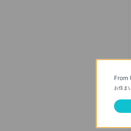
From 
お住ま