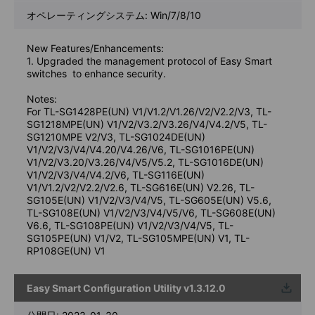
オペレーティングシステム: Win/7/8/10
New Features/Enhancements:
1. Upgraded the management protocol of Easy Smart
switches to enhance security.
Notes:
For TL-SG1428PE(UN) V1/V1.2/V1.26/V2/V2.2/V3, TL-
SG1218MPE(UN) V1/V2/V3.2/V3.26/V4/V4.2/V5, TL-
SG1210MPE V2/V3, TL-SG1024DE(UN)
V1/V2/V3/V4/V4.20/V4.26/V6, TL-SG1016PE(UN)
V1/V2/V3.20/V3.26/V4/V5/V5.2, TL-SG1016DE(UN)
V1/V2/V3/V4/V4.2/V6, TL-SG116E(UN)
V1/V1.2/V2/V2.2/V2.6, TL-SG616E(UN) V2.26, TL-
SG105E(UN) V1/V2/V3/V4/V5, TL-SG605E(UN) V5.6,
TL-SG108E(UN) V1/V2/V3/V4/V5/V6, TL-SG608E(UN)
V6.6, TL-SG108PE(UN) V1/V2/V3/V4/V5, TL-
SG105PE(UN) V1/V2, TL-SG105MPE(UN) V1, TL-
RP108GE(UN) V1
Easy Smart Configuration Utility v1.3.12.0
ウンロ
ード