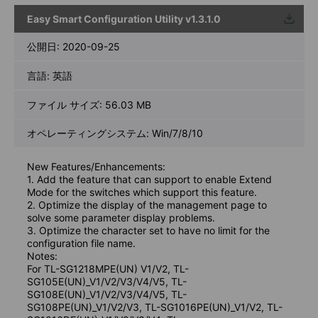
Easy Smart Configuration Utility v1.3.1.0
ウンロ
ード
公開日:
2020-09-25
言語:
英語
ファイル サイズ:
56.03 MB
オペレーティングシステム: Win/7/8/10
New Features/Enhancements:
1. Add the feature that can support to enable Extend
Mode for the switches which support this feature.
2. Optimize the display of the management page to
solve some parameter display problems.
3. Optimize the character set to have no limit for the
configuration file name.
Notes:
For TL-SG1218MPE(UN) V1/V2, TL-
SG105E(UN)_V1/V2/V3/V4/V5, TL-
SG108E(UN)_V1/V2/V3/V4/V5, TL-
SG108PE(UN)_V1/V2/V3, TL-SG1016PE(UN)_V1/V2, TL-