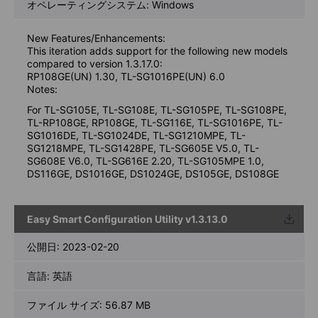
オペレーティングシステム: Windows
New Features/Enhancements:
This iteration adds support for the following new models
compared to version 1.3.17.0:
RP108GE(UN) 1.30, TL-SG1016PE(UN) 6.0
Notes:
For TL-SG105E, TL-SG108E, TL-SG105PE, TL-SG108PE,
TL-RP108GE, RP108GE, TL-SG116E, TL-SG1016PE, TL-
SG1016DE, TL-SG1024DE, TL-SG1210MPE, TL-
SG1218MPE, TL-SG1428PE, TL-SG605E V5.0, TL-
SG608E V6.0, TL-SG616E 2.20, TL-SG105MPE 1.0,
DS116GE, DS1016GE, DS1024GE, DS105GE, DS108GE
Easy Smart Configuration Utility v1.3.13.0
ウンロ
ード
公開日:
2023-02-20
言語:
英語
ファイル サイズ:
56.87 MB