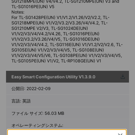
SG1218MPE(UN) V4/V4.2, TL-SG1210MPE(UN) V3 and
TL-SG1016PE(UN) V5
Notes:
For TL-SG1428PE(UN) V1/V1.2/V1.26/V2/V2.2, TL-
SG1218MPE(UN) V1/V2/V3.2/V3.26/V4/V4.2, TL-
SG1210MPE V2/V3, TL-SG1024DE(UN)
V1/V2/V3/V4/V4.2/V4.26, TL-SG1016PE(UN)
V1/V2/V3.2/V3.26/V4/V5, TL-SG1016DE(UN)
V1/V2/V3/V4/V4.2, TL-SG116E(UN) V1/V1.2/V2/V2.6, TL-
SG105E(UN) V1/V2/V3/V4/V5, TL-SG108E(UN)
V1/V2/V3/V4/V5/V6, TL-SG108PE(UN) V1/V2/V3/V4/V5,
TL-SG105PE(UN) V1/V2, TL-RP108GE(UN) V1
Easy Smart Configuration Utility V1.3.9.0
ウンロ
ード
公開日:
2022-02-09
言語:
英語
ファイル サイズ:
56.03 MB
オペレーティングシステム:
Win2000/XP/2003/Vista/7/8/8.1/10