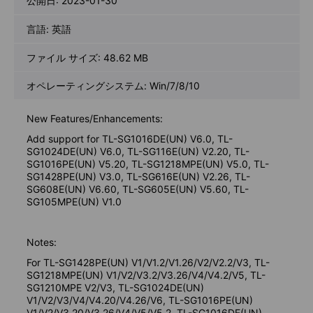
公開日:
2023-01-30
言語:
英語
ファイル サイズ:
48.62 MB
オペレーティングシステム: Win/7/8/10
New Features/Enhancements:
Add support for TL-SG1016DE(UN) V6.0, TL-
SG1024DE(UN) V6.0, TL-SG116E(UN) V2.20, TL-
SG1016PE(UN) V5.20, TL-SG1218MPE(UN) V5.0, TL-
SG1428PE(UN) V3.0, TL-SG616E(UN) V2.26, TL-
SG608E(UN) V6.60, TL-SG605E(UN) V5.60, TL-
SG105MPE(UN) V1.0
Notes:
For TL-SG1428PE(UN) V1/V1.2/V1.26/V2/V2.2/V3, TL-
SG1218MPE(UN) V1/V2/V3.2/V3.26/V4/V4.2/V5, TL-
SG1210MPE V2/V3, TL-SG1024DE(UN)
V1/V2/V3/V4/V4.20/V4.26/V6, TL-SG1016PE(UN)
V1/V2/V3.20/V3.26/V4/V5/V5.2, TL-SG1016DE(UN)