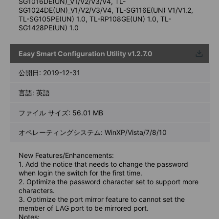
SG1016DE(UN)_V1/V2/V3/V4, TL-
SG1024DE(UN)_V1/V2/V3/V4, TL-SG116E(UN) V1/V1.2,
TL-SG105PE(UN) 1.0, TL-RP108GE(UN) 1.0, TL-
SG1428PE(UN) 1.0
Easy Smart Configuration Utility v1.2.7.0
ウンロ
ード
公開日:
2019-12-31
言語:
英語
ファイル サイズ:
56.01 MB
オペレーティングシステム: WinXP/Vista/7/8/10
New Features/Enhancements:
1. Add the notice that needs to change the password
when login the switch for the first time.
2. Optimize the password character set to support more
characters.
3. Optimize the port mirror feature to cannot set the
member of LAG port to be mirrored port.
Notes: