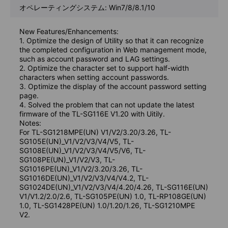
オペレーティングシステム: Win7/8/8.1/10
New Features/Enhancements:
1. Optimize the design of Utility so that it can recognize
the completed configuration in Web management mode,
such as account password and LAG settings.
2. Optimize the character set to support half-width
characters when setting account passwords.
3. Optimize the display of the account password setting
page.
4. Solved the problem that can not update the latest
firmware of the TL-SG116E V1.20 with Uitily.
Notes:
For TL-SG1218MPE(UN) V1/V2/3.20/3.26, TL-
SG105E(UN)_V1/V2/V3/V4/V5, TL-
SG108E(UN)_V1/V2/V3/V4/V5/V6, TL-
SG108PE(UN)_V1/V2/V3, TL-
SG1016PE(UN)_V1/V2/3.20/3.26, TL-
SG1016DE(UN)_V1/V2/V3/V4/V4.2, TL-
SG1024DE(UN)_V1/V2/V3/V4/4.20/4.26, TL-SG116E(UN)
V1/V1.2/2.0/2.6, TL-SG105PE(UN) 1.0, TL-RP108GE(UN)
1.0, TL-SG1428PE(UN) 1.0/1.20/1.26, TL-SG1210MPE
V2.