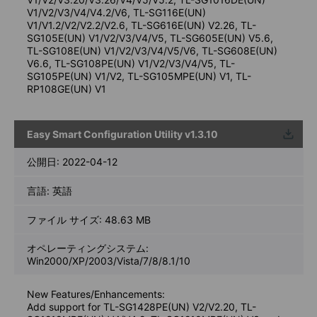
V1/V2/V3/V4/V4.2/V6, TL-SG116E(UN)
V1/V1.2/V2/V2.2/V2.6, TL-SG616E(UN) V2.26, TL-
SG105E(UN) V1/V2/V3/V4/V5, TL-SG605E(UN) V5.6,
TL-SG108E(UN) V1/V2/V3/V4/V5/V6, TL-SG608E(UN)
V6.6, TL-SG108PE(UN) V1/V2/V3/V4/V5, TL-
SG105PE(UN) V1/V2, TL-SG105MPE(UN) V1, TL-
RP108GE(UN) V1
Easy Smart Configuration Utility v1.3.10
ウンロ
ード
公開日:
2022-04-12
言語:
英語
ファイル サイズ:
48.63 MB
オペレーティングシステム:
Win2000/XP/2003/Vista/7/8/8.1/10
New Features/Enhancements:
Add support for TL-SG1428PE(UN) V2/V2.20, TL-