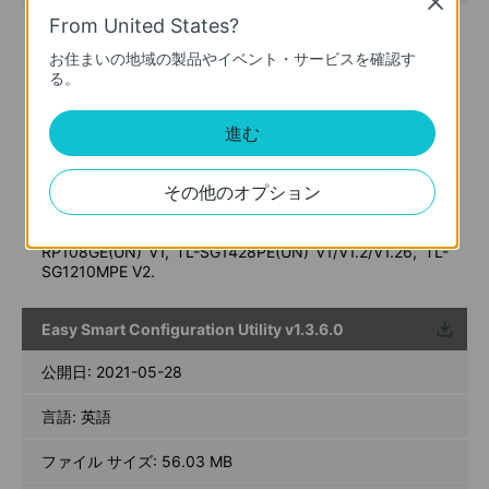
Close
From United States?
New Features/Enhancements:
Add support for TL-SG1016PE(UN) V4, TL-SG108PE(UN)
お住まいの地域の製品やイベント・サービスを確認す
V5, and TL-SG105PE(UN) V2.
る。
Notes:
For TL-SG1218MPE(UN) V1/V2/3.20/3.26, TL-
進む
SG105E(UN) V1/V2/V3/V4/V5, TL-SG108E(UN)
V1/V2/V3/V4/V5/V6, TL-SG108PE(UN) V1/V2/V3/V4/V5,
TL-SG1016PE(UN) V1/V2/3.20/3.26/V4, TL-
その他のオプション
SG1016DE(UN) V1/V2/V3/V4/V4.2, TL-
SG1024DE(UN)_V1/V2/V3/V4/4.20/4.26, TL-SG116E(UN)
V1/V1.2/2.0/2.6, TL-SG105PE(UN) V1/V2, TL-
RP108GE(UN) V1, TL-SG1428PE(UN) V1/V1.2/V1.26, TL-
SG1210MPE V2.
Easy Smart Configuration Utility v1.3.6.0
ウンロ
ード
公開日:
2021-05-28
言語:
英語
ファイル サイズ:
56.03 MB