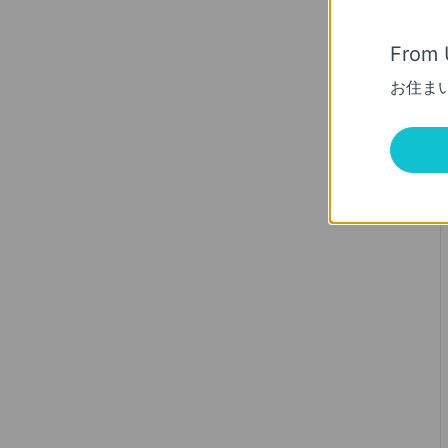
From 
お住ま