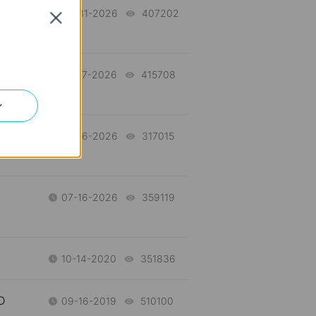
07-31-2026
407202
views
Close
07-17-2026
415708
views
ン
d
07-16-2026
317015
views
n
07-16-2026
359119
views
10-14-2020
351836
views
D
09-16-2019
510100
views