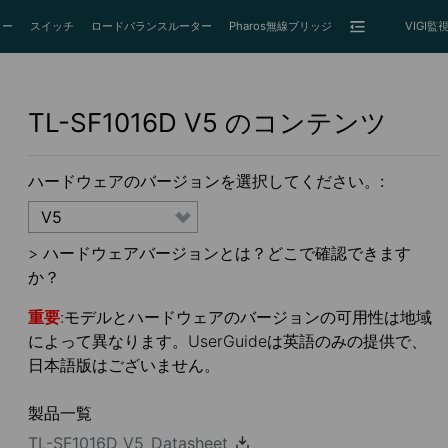
ター
スイッチ
ロードバランスルーター
Pharos無線ブリッジ
VIGI
TL-SF1016D
V5
のコンテンツ
ハードウェアのバージョンを選択してください。:
V5
>
ハードウェアバージョンとは？どこで確認できます
か？
重要
:モデルとハードウェアのバージョンの可用性は地域
によって異なります。UserGuideは英語のみの提供で、
日本語版はございません。
製品一覧
TL-SF1016D_V5_Datasheet