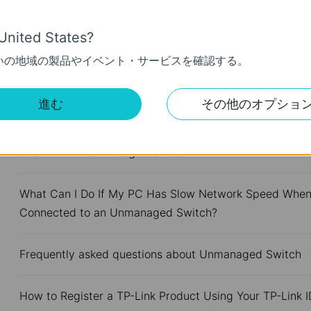
What Are the Differences in Features and Application
Scenarios Among Various Series Switches
United States?
いの地域の製品やイベント・サービスを確認する。
Why Are the Ethernet LED Indicators Off on My TP-Link
Unmanaged Switch?
進む
その他のオプショ
What Can I Do If My PC Is Not Working When Connecte
to a TP-Link Unmanaged Switch?
What Can I Do If My PC Has Slow Network Speed Whe
Connected to an Unmanaged Switch?
Frequently asked questions about Unmanaged Switch
How to Register a TP-Link Product Using Your TP-Link I